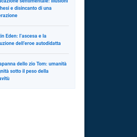
ucazione sentimentale: illusioni
hesi e disincanto di una
razione
in Eden: l’ascesa e la
ruzione dell’eroe autodidatta
apanna dello zio Tom: umanità
gnità sotto il peso della
avitù