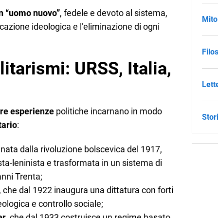
un “uomo nuovo”
, fedele e devoto al sistema,
Mito
cazione ideologica e l’eliminazione di ogni
Filo
alitarismi: URSS, Italia,
Lett
tre esperienze
politiche incarnano in modo
Stor
tario
:
, nata dalla rivoluzione bolscevica del 1917,
sta-leninista e trasformata in un sistema di
anni Trenta;
, che dal 1922 inaugura una dittatura con forti
ologica e controllo sociale;
er
, che dal 1933 costruisce un regime basato