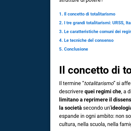
a
Il concetto di totalitarismo
correnze
I tre grandi totalitarismi: URSS, It
Le caratteristiche comuni dei regim
Le tecniche del consenso
Conclusione
Il concetto di t
Il termine “
totalitarismo
” si aff
descrivere
quei regimi che
, a 
limitano a reprimere il disse
la società
secondo un’
ideologia
espande in ogni ambito: non sol
cultura, nella scuola, nella fami