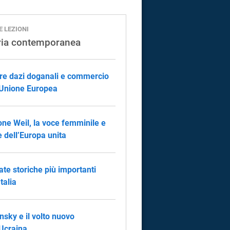
E LEZIONI
ria contemporanea
re dazi doganali e commercio
’Unione Europea
ne Weil, la voce femminile e
le dell’Europa unita
ate storiche più importanti
Italia
nsky e il volto nuovo
’Ucraina