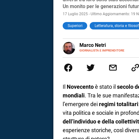
Un monito per le generazioni futu
17 Luglio 2025 - Ultimo Aggiornamento: 19
Superiori
Letteratura, storia e filosof
E-
Marco Netri
MAIL
GIORNALISTA E IMPRENDITORE
Ho iniziato a scrivere da giovan
Politiche e il Master in Giornal
scrittura a quello per lo studio
imprenditore di me stesso.
Il
Novecento
è stato il
secolo d
mondiali
. Tra le sue manifesta
l’emergere dei
regimi totalitari
vita politica e sociale in profon
dell’individuo e della collettivi
i
esperienze storiche, così divers
tografico
strutture di potere?