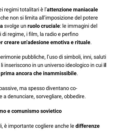
 regimi totalitari è l’
attenzione maniacale
, che non si limita all’imposizione del potere
da
svolge un
ruolo cruciale
: le immagini del
li di regime, i film, la radio e perfino
r creare un’adesione emotiva e rituale
.
rimonie pubbliche, l’uso di simboli, inni, saluti
 li inseriscono in un universo ideologico in cui
il
 prima ancora che inammissibile
.
 passive, ma spesso diventano co-
e a denunciare, sorvegliare, obbedire.
smo e comunismo sovietico
li, è importante cogliere anche le
differenze