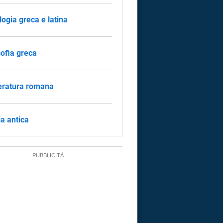
logia greca e latina
sofia greca
eratura romana
ia antica