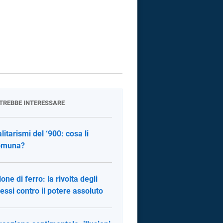
OTREBBE INTERESSARE
alitarismi del ‘900: cosa li
omuna?
llone di ferro: la rivolta degli
essi contro il potere assoluto