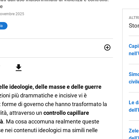
re
 Novembre 2025
ALTR
Sto
ia
Capi
nell
issimo e ne ho fatto il mio lavoro. Dopo la laurea in Scienze
ismo conseguiti alla Luiss, ho associato la passione per la
 dedicandomi per anni al lavoro di ricercatore. Oggi sono
Simo
civi
elle ideologie, delle masse e delle guerre
zioni più drammatiche e incisive vi è
Le d
: forme di governo che hanno trasformato la
dell'
dità, attraverso un
controllo capillare
tà
. Ma cosa accomuna realmente queste
e nei contenuti ideologici ma simili nelle
Zele
dell