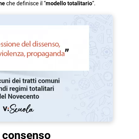
ne
che definisce il “
modello totalitario
“.
l consenso