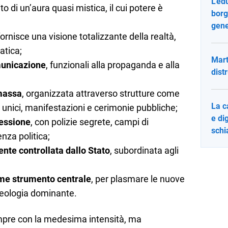
L’ed
ito di un’aura quasi mistica, il cui potere è
borg
gene
ornisce una visione totalizzante della realtà,
atica;
Mart
omunicazione
, funzionali alla propaganda e alla
dist
 massa
, organizzata attraverso strutture come
La c
i unici, manifestazioni e cerimonie pubbliche;
e di
ressione
, con polizie segrete, campi di
schi
nza politica;
nte controllata dallo Stato
, subordinata agli
ome strumento centrale
, per plasmare le nuove
deologia dominante.
mpre con la medesima intensità, ma