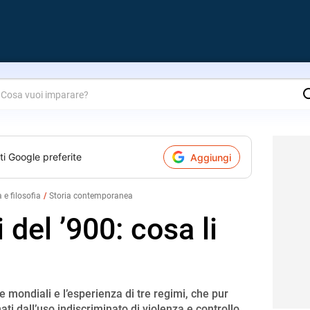
are?
ti Google preferite
Aggiungi
a e filosofia
Storia contemporanea
i del ’900: cosa li
 mondiali e l’esperienza di tre regimi, che pur
ati dall’uso indiscriminato di violenza e controllo.