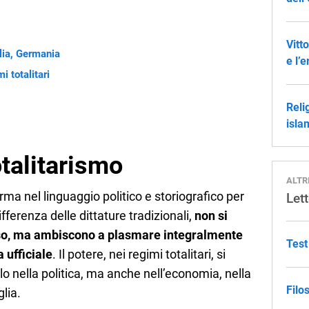
Vitt
alia, Germania
e l’
i totalitari
Reli
isla
otalitarismo
ALTR
erma nel linguaggio politico e storiografico per
Lett
differenza delle dittature tradizionali,
non si
nso, ma ambiscono a plasmare integralmente
Test
 ufficiale
. Il potere, nei regimi totalitari, si
o nella politica, ma anche nell’economia, nella
Filo
glia.