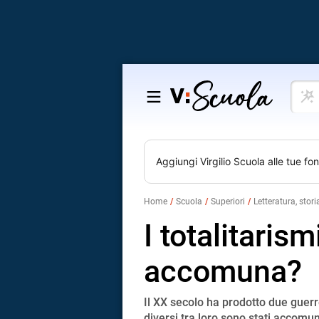
Cosa
Salta
vuoi
al
impar
contenuto
Aggiungi
Virgilio Scuola
alle tue fon
Home
Scuola
Superiori
Letteratura, stori
I totalitarism
accomuna?
Il XX secolo ha prodotto due guerre
diversi tra loro sono stati accomun