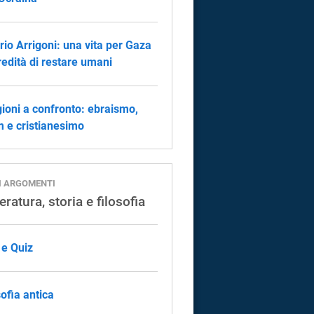
orio Arrigoni: una vita per Gaza
eredità di restare umani
gioni a confronto: ebraismo,
m e cristianesimo
I ARGOMENTI
eratura, storia e filosofia
 e Quiz
sofia antica