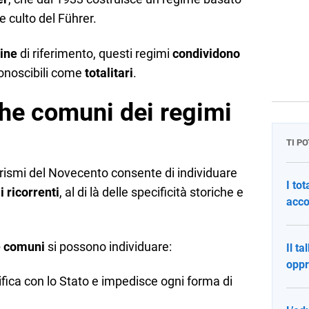
 culto del Führer.
rine
di riferimento, questi regimi
condividono
conoscibili come
totalitari
.
che comuni dei regimi
TI P
arismi del Novecento consente di individuare
I tot
i ricorrenti
, al di là delle specificità storiche e
acc
he comuni
si possono individuare:
Il ta
oppr
ifica con lo Stato e impedisce ogni forma di