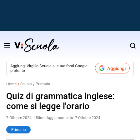
Salta
al
contenuto
Aggiungi
Virgilio Scuola
alle tue fonti Google
Aggiungi
preferite
v
Home
Scuola
Primaria
i
Quiz di grammatica inglese:
come si legge l'orario
7 Ottobre 2024 - Ultimo Aggiornamento: 7 Ottobre 2024
Primaria