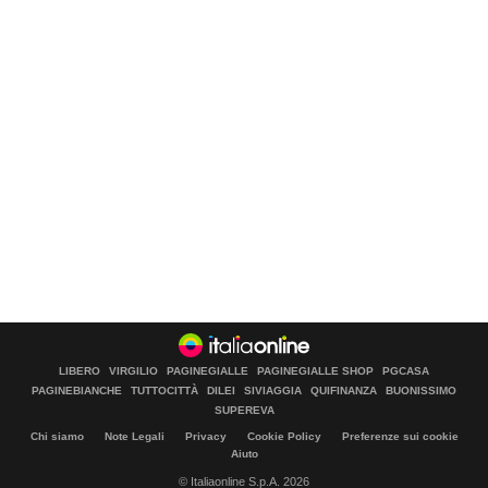
LIBERO
VIRGILIO
PAGINEGIALLE
PAGINEGIALLE SHOP
PGCASA
PAGINEBIANCHE
TUTTOCITTÀ
DILEI
SIVIAGGIA
QUIFINANZA
BUONISSIMO
SUPEREVA
Chi siamo
Note Legali
Privacy
Cookie Policy
Preferenze sui cookie
Aiuto
© Italiaonline S.p.A. 2026