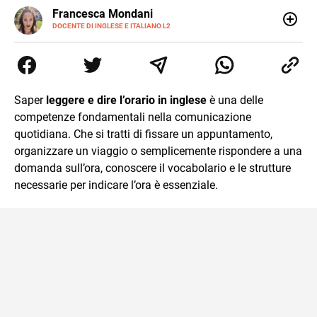
LINKEDIN
Francesca Mondani
INSTAGRAM
DOCENTE DI INGLESE E ITALIANO L2
Specializzata in pedagogia e didattica dell’italiano e
dell’inglese, insegno ad adolescenti e adulti nella scuola
secondaria di secondo grado. Mi occupo inoltre di
traduzioni, SEO Onsite e contenuti per il web. Amo i saggi
storici, la cucina e la mia Honda CBF500. Non ho il dono
Saper
leggere e dire l’orario in inglese
è una delle
della sintesi.
competenze fondamentali nella comunicazione
quotidiana. Che si tratti di fissare un appuntamento,
organizzare un viaggio o semplicemente rispondere a una
domanda sull’ora, conoscere il vocabolario e le strutture
necessarie per indicare l’ora è essenziale.