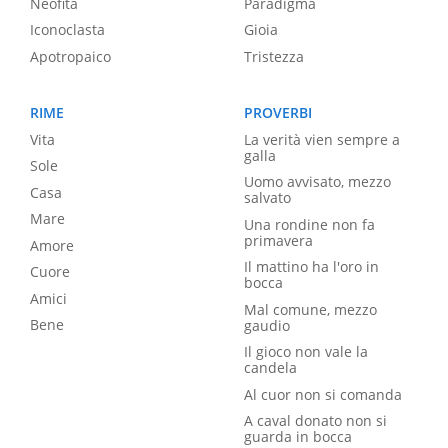
Neofita
Paradigma
Iconoclasta
Gioia
Apotropaico
Tristezza
RIME
PROVERBI
Vita
La verità vien sempre a
galla
Sole
Uomo avvisato, mezzo
Casa
salvato
Mare
Una rondine non fa
primavera
Amore
Il mattino ha l'oro in
Cuore
bocca
Amici
Mal comune, mezzo
Bene
gaudio
Il gioco non vale la
candela
Al cuor non si comanda
A caval donato non si
guarda in bocca