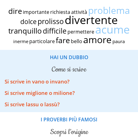
problema
dire
importante
richiesta
attività
divertente
prolisso
dolce
acume
tranquillo
difficile
permettere
amore
fare
particolare
bello
inerme
paura
HAI UN DUBBIO
come si scrive
Si scrive in vano o invano?
Si scrive miglione o milione?
Si scrive lassu o lassù?
I PROVERBI PIÙ FAMOSI
scopri l’origine