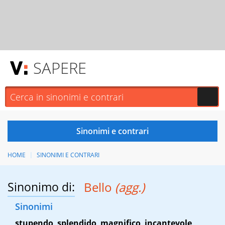
SAPERE
HOME
SINONIMI E CONTRARI
Sinonimo di:
Bello
(agg.)
Sinonimi
stupendo
,
splendido
,
magnifico
,
incantevole
,