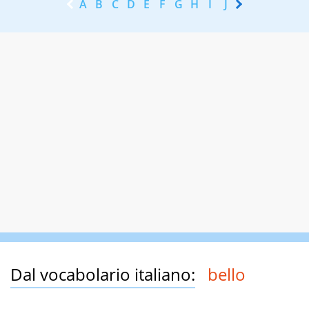
A
B
C
D
E
F
G
H
I
J
K
L
M
N
Dal vocabolario italiano:
bello