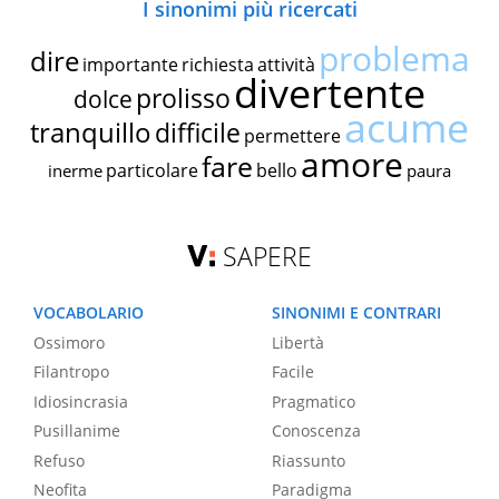
I sinonimi più ricercati
problema
dire
importante
richiesta
attività
divertente
prolisso
dolce
acume
tranquillo
difficile
permettere
amore
fare
particolare
bello
inerme
paura
SAPERE
VOCABOLARIO
SINONIMI E CONTRARI
Ossimoro
Libertà
Filantropo
Facile
Idiosincrasia
Pragmatico
Pusillanime
Conoscenza
Refuso
Riassunto
Neofita
Paradigma