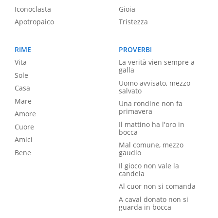
Iconoclasta
Gioia
Apotropaico
Tristezza
RIME
PROVERBI
Vita
La verità vien sempre a
galla
Sole
Uomo avvisato, mezzo
Casa
salvato
Mare
Una rondine non fa
primavera
Amore
Il mattino ha l'oro in
Cuore
bocca
Amici
Mal comune, mezzo
Bene
gaudio
Il gioco non vale la
candela
Al cuor non si comanda
A caval donato non si
guarda in bocca