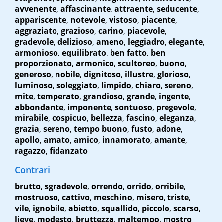
avvenente
,
affascinante
,
attraente
,
seducente
,
appariscente
,
notevole
,
vistoso
,
piacente
,
aggraziato
,
grazioso
,
carino
,
piacevole
,
gradevole
,
delizioso
,
ameno
,
leggiadro
,
elegante
,
armonioso
,
equilibrato
,
ben fatto
,
ben
proporzionato
,
armonico
,
scultoreo
,
buono
,
generoso
,
nobile
,
dignitoso
,
illustre
,
glorioso
,
luminoso
,
soleggiato
,
limpido
,
chiaro
,
sereno
,
mite
,
temperato
,
grandioso
,
grande
,
ingente
,
abbondante
,
imponente
,
sontuoso
,
pregevole
,
mirabile
,
cospicuo
,
bellezza
,
fascino
,
eleganza
,
grazia
,
sereno
,
tempo buono
,
fusto
,
adone
,
apollo
,
amato
,
amico
,
innamorato
,
amante
,
ragazzo
,
fidanzato
Contrari
brutto
,
sgradevole
,
orrendo
,
orrido
,
orribile
,
mostruoso
,
cattivo
,
meschino
,
misero
,
triste
,
vile
,
ignobile
,
abietto
,
squallido
,
piccolo
,
scarso
,
lieve
,
modesto
,
bruttezza
,
maltempo
,
mostro