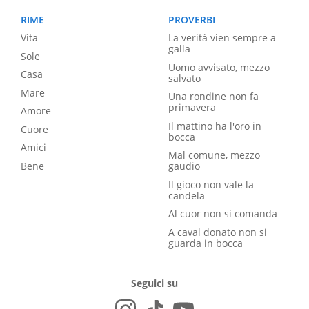
RIME
PROVERBI
Vita
La verità vien sempre a
galla
Sole
Uomo avvisato, mezzo
Casa
salvato
Mare
Una rondine non fa
primavera
Amore
Il mattino ha l'oro in
Cuore
bocca
Amici
Mal comune, mezzo
Bene
gaudio
Il gioco non vale la
candela
Al cuor non si comanda
A caval donato non si
guarda in bocca
Seguici su