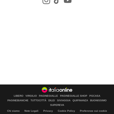
LIBERO
VIRGILIO
PAGINEGIALLE
PAGINEGIALLE SHOP
PGCASA
PAGINEBIANCHE
TUTTOCITTÀ
DILEI
SIVIAGGIA
QUIFINANZA
BUONISSIMO
SUPEREVA
Chi siamo
Note Legali
Privacy
Cookie Policy
Preferenze sui cookie