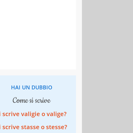
HAI UN DUBBIO
come si scrive
i scrive valigie o valige?
i scrive stasse o stesse?