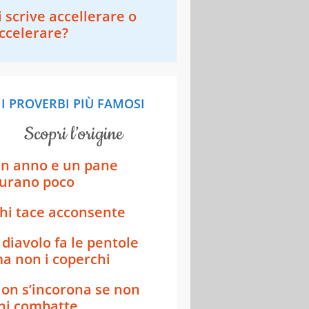
i scrive accellerare o
ccelerare?
I PROVERBI PIÙ FAMOSI
scopri l’origine
n anno e un pane
urano poco
hi tace acconsente
l diavolo fa le pentole
a non i coperchi
on s’incorona se non
hi combatte