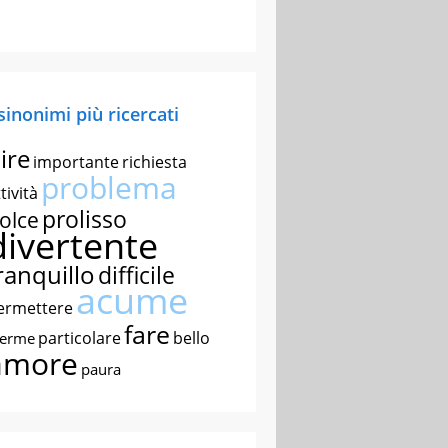
 sinonimi più ricercati
ire
importante
richiesta
problema
tività
prolisso
olce
divertente
ranquillo
difficile
acume
ermettere
fare
particolare
bello
nerme
amore
paura