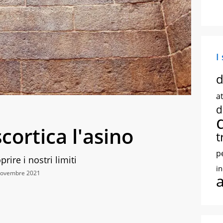
I
d
at
d
scortica l'asino
t
p
rire i nostri limiti
i
 Novembre 2021