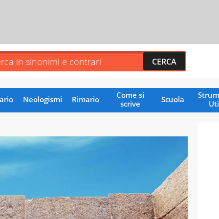
Come si
Strum
ario
Neologismi
Rimario
Scuola
scrive
Uti