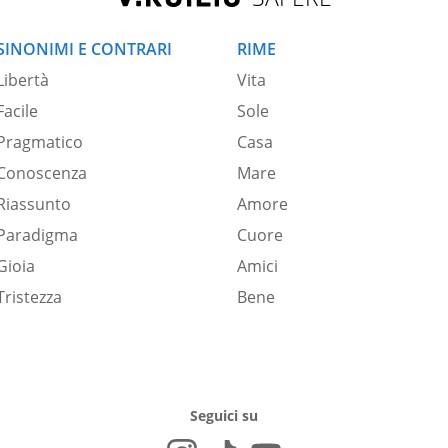
SINONIMI E CONTRARI
RIME
Libertà
Vita
Facile
Sole
Pragmatico
Casa
Conoscenza
Mare
Riassunto
Amore
Paradigma
Cuore
Gioia
Amici
Tristezza
Bene
Seguici su