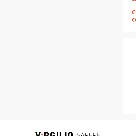
C
c
SAPERE