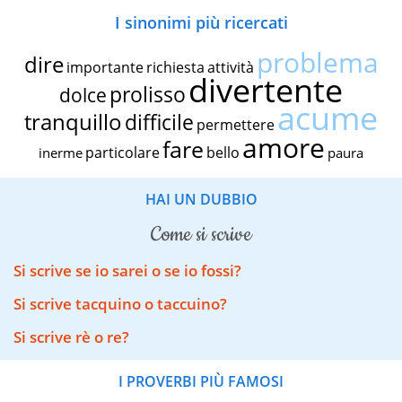
I sinonimi più ricercati
problema
dire
importante
richiesta
attività
divertente
prolisso
dolce
acume
tranquillo
difficile
permettere
amore
fare
particolare
bello
inerme
paura
HAI UN DUBBIO
come si scrive
Si scrive se io sarei o se io fossi?
Si scrive tacquino o taccuino?
Si scrive rè o re?
I PROVERBI PIÙ FAMOSI