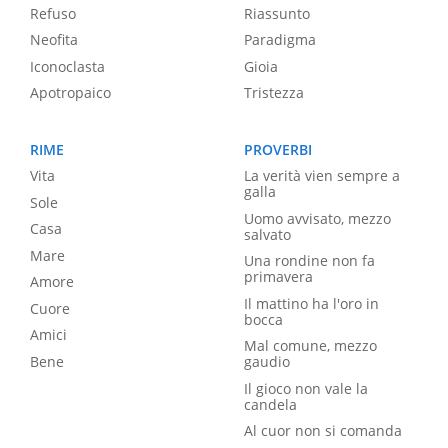
Refuso
Riassunto
Neofita
Paradigma
Iconoclasta
Gioia
Apotropaico
Tristezza
RIME
PROVERBI
Vita
La verità vien sempre a
galla
Sole
Uomo avvisato, mezzo
Casa
salvato
Mare
Una rondine non fa
primavera
Amore
Il mattino ha l'oro in
Cuore
bocca
Amici
Mal comune, mezzo
Bene
gaudio
Il gioco non vale la
candela
Al cuor non si comanda