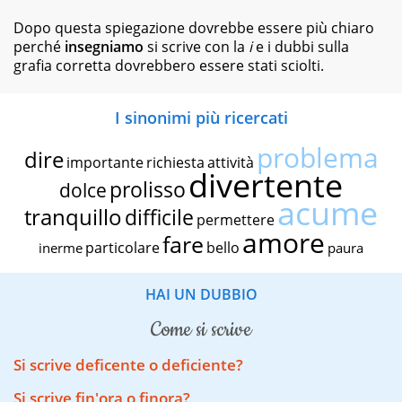
Dopo questa spiegazione dovrebbe essere più chiaro
perché
insegniamo
si scrive con la
i
e i dubbi sulla
grafia corretta dovrebbero essere stati sciolti.
I sinonimi più ricercati
problema
dire
importante
richiesta
attività
divertente
prolisso
dolce
acume
tranquillo
difficile
permettere
amore
fare
particolare
bello
inerme
paura
HAI UN DUBBIO
come si scrive
Si scrive deficente o deficiente?
Si scrive fin'ora o finora?