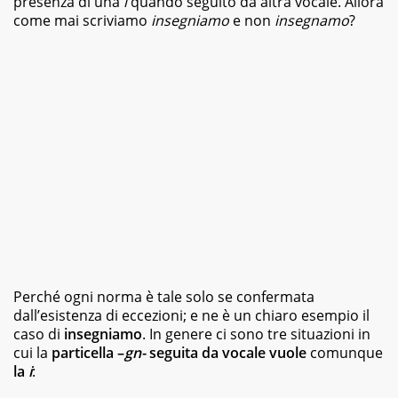
presenza di una
i
quando seguito da altra vocale. Allora
magazine
come mai scriviamo
insegniamo
e non
insegnamo
?
e
siti
web,
specializzata
in
viaggi
e
food.
Da
sempre
appassionata
di
libri
di
vario
genere,
Perché ogni norma è tale solo se confermata
dai
dall’esistenza di eccezioni; e ne è un chiaro esempio il
romanzi
della
caso di
insegniamo
. In genere ci sono tre situazioni in
letteratura
cui la
particella –
gn-
seguita da vocale vuole
comunque
classica
la
i
:
ai