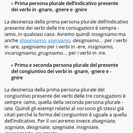
best
Prima persona plurale dell’indicativo presente
seller,
dei verbi in -gnare, -gnere e -gnire
dagli
albi
La desinenza della prima persona plurale dell’indicativo
illustrati
presente dei verbi delle tre coniugazioni è sempre -
per
iamo, in qualsiasi caso. Avremo quindi
insegniamo
ma
bambini
ai
anche
disegniamo
,
sogniamo
,
designiamo
… per i verbi
graphic
in -are,
spegniamo
per i verbi in -ere,
insigniamo
,
novel,
incarogniamo
,
grugniamo
… per i verbi in -ire.
fino
ai
Prima e seconda persona plurale del presente
ricettari
del congiuntivo dei verbi in -gnare, -gnere e -
e
gnire
ai
fotografici.
La desinenza della prima persona plurale del
congiuntivo presente dei verbi delle tre coniugazioni è
sempre -iamo, quella della seconda persona plurale -
iate. Quindi gli esempi relativi al
noi
sono gli stessi già
citati perché la forma del congiuntivo è uguale a quella
dell’indicativo. Per il
voi
avremo invece
disegniate
,
sogniate
,
designiate
,
spegniate
,
insigniate
,