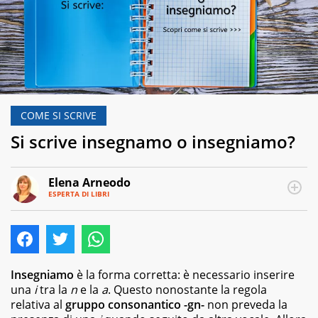
COME SI SCRIVE
Si scrive insegnamo o insegniamo?
Elena Arneodo
ESPERTA DI LIBRI
E-
Traduttrice
MAIL
e
autrice,
editor
e
copywriter
Insegniamo
è la forma corretta: è necessario inserire
per
una
i
tra la
n
e la
a
. Questo nonostante la regola
case
relativa al
gruppo consonantico -gn-
non preveda la
editrici,