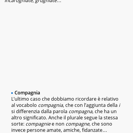
incarogniate
,
grugniate
…
Compagnia
L’ultimo caso che dobbiamo ricordare è relativo
al vocabolo
compagnia
, che con l’aggiunta della
i
si differenzia dalla parola
compagna
, che ha un
altro significato. Anche il plurale segue la stessa
sorte:
compagnie
e non
compagne
, che sono
invece persone amate, amiche, fidanzate…