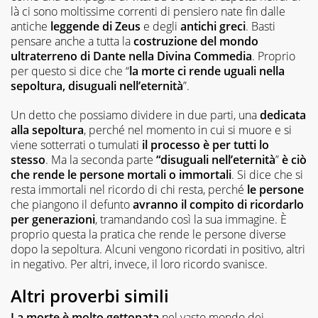
là ci sono moltissime correnti di pensiero nate fin dalle
antiche
leggende di Zeus
e degli
antichi greci
. Basti
pensare anche a tutta la
costruzione del mondo
ultraterreno di Dante nella Divina Commedia
. Proprio
per questo si dice che “
la morte ci rende uguali nella
sepoltura, disuguali nell’eternità
”.
Un detto che possiamo dividere in due parti, una
dedicata
alla sepoltura
, perché nel momento in cui si muore e si
viene sotterrati o tumulati
il processo è per tutti lo
stesso
. Ma la seconda parte
“disuguali nell’eternità
”
è ciò
che rende le persone mortali o immortali
. Si dice che si
resta immortali nel ricordo di chi resta, perché
le persone
che piangono il defunto
avranno il compito di ricordarlo
per generazioni
, tramandando così la sua immagine. È
proprio questa la pratica che rende le persone diverse
dopo la sepoltura. Alcuni vengono ricordati in positivo, altri
in negativo. Per altri, invece, il loro ricordo svanisce.
Altri proverbi simili
La morte è molto gettonata
nel vasto mondo dei