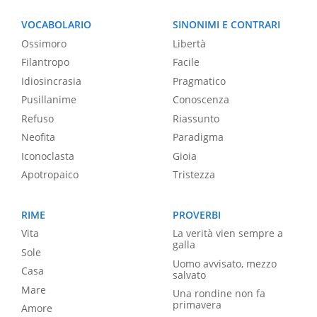
VOCABOLARIO
SINONIMI E CONTRARI
Ossimoro
Libertà
Filantropo
Facile
Idiosincrasia
Pragmatico
Pusillanime
Conoscenza
Refuso
Riassunto
Neofita
Paradigma
Iconoclasta
Gioia
Apotropaico
Tristezza
RIME
PROVERBI
Vita
La verità vien sempre a
galla
Sole
Uomo avvisato, mezzo
Casa
salvato
Mare
Una rondine non fa
primavera
Amore