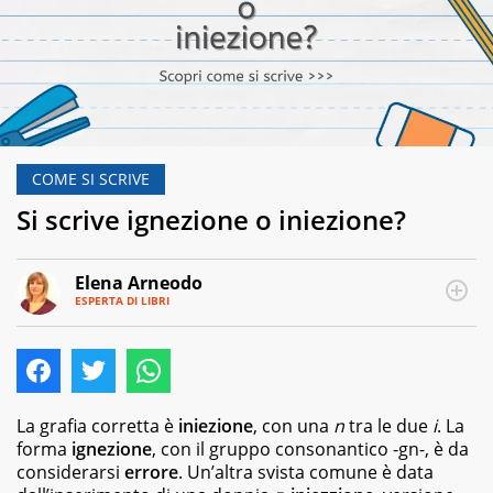
COME SI SCRIVE
Si scrive ignezione o iniezione?
Elena Arneodo
ESPERTA DI LIBRI
E-
Traduttrice
MAIL
e
autrice,
editor
e
copywriter
La grafia corretta è
iniezione
, con una
n
tra le due
i
. La
per
forma
ignezione
, con il gruppo consonantico -gn-, è da
case
considerarsi
errore
. Un’altra svista comune è data
editrici,