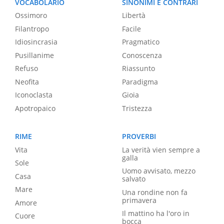
VOCABOLARIO
SINONIMI E CONTRARI
Ossimoro
Libertà
Filantropo
Facile
Idiosincrasia
Pragmatico
Pusillanime
Conoscenza
Refuso
Riassunto
Neofita
Paradigma
Iconoclasta
Gioia
Apotropaico
Tristezza
RIME
PROVERBI
Vita
La verità vien sempre a
galla
Sole
Uomo avvisato, mezzo
Casa
salvato
Mare
Una rondine non fa
primavera
Amore
Il mattino ha l'oro in
Cuore
bocca