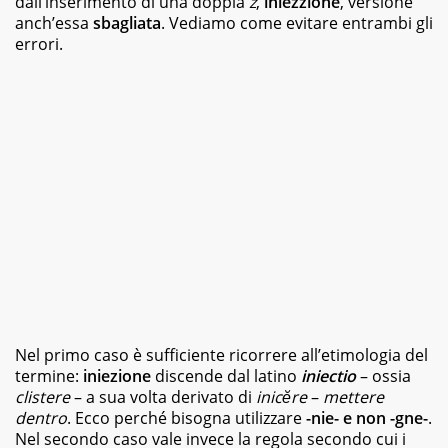
dall’inserimento di una doppia
z
,
iniezzione
, versione
magazine
anch’essa
sbagliata
. Vediamo come evitare entrambi gli
e
errori.
siti
web,
specializzata
in
viaggi
e
food.
Da
sempre
appassionata
di
libri
di
vario
genere,
dai
Nel primo caso è sufficiente ricorrere all’etimologia del
romanzi
della
termine:
iniezione
discende dal latino
iniectio
– ossia
letteratura
clistere
– a sua volta derivato di
inicĕre
–
mettere
classica
dentro
. Ecco perché bisogna utilizzare
-nie- e non -gne-
.
ai
Nel secondo caso vale invece la regola secondo cui i