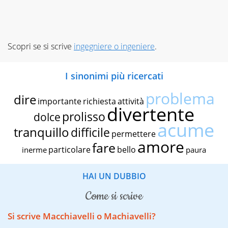
Scopri se si scrive
ingegniere o ingeniere
.
I sinonimi più ricercati
problema
dire
importante
richiesta
attività
divertente
prolisso
dolce
acume
tranquillo
difficile
permettere
amore
fare
particolare
bello
inerme
paura
HAI UN DUBBIO
come si scrive
Si scrive Macchiavelli o Machiavelli?