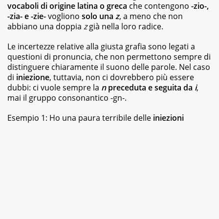
best
vocaboli di origine latina o greca
che contengono
-zio-,
seller,
-zia- e -zie-
vogliono
solo una
z
, a meno che non
dagli
abbiano una doppia
z
già nella loro radice.
albi
illustrati
Le incertezze relative alla giusta grafia sono legati a
per
questioni di pronuncia, che non permettono sempre di
bambini
ai
distinguere chiaramente il suono delle parole. Nel caso
graphic
di
iniezione
, tuttavia, non ci dovrebbero più essere
novel,
dubbi: ci vuole sempre la
n
preceduta e seguita da
i
,
fino
mai il gruppo consonantico -gn-.
ai
ricettari
Esempio 1: Ho una paura terribile delle
iniezioni
e
ai
fotografici.