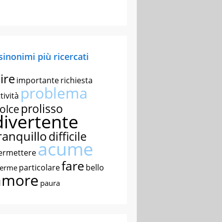
 sinonimi più ricercati
ire
importante
richiesta
problema
tività
prolisso
olce
divertente
ranquillo
difficile
acume
ermettere
fare
particolare
bello
nerme
amore
paura