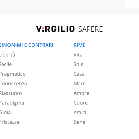
SAPERE
SINONIMI E CONTRARI
RIME
Libertà
Vita
Facile
Sole
Pragmatico
Casa
Conoscenza
Mare
Riassunto
Amore
Paradigma
Cuore
Gioia
Amici
Tristezza
Bene