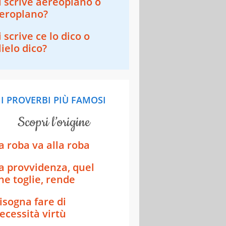
i scrive aereoplano o
eroplano?​​
i scrive ce lo dico o
lielo dico?
I PROVERBI PIÙ FAMOSI
scopri l’origine
a roba va alla roba
a provvidenza, quel
he toglie, rende
isogna fare di
ecessità virtù