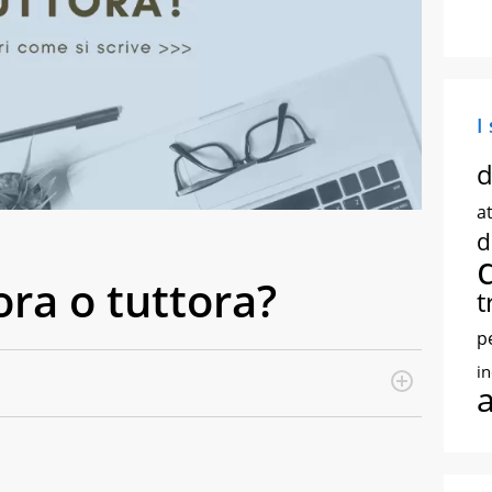
I
d
at
d
’ora o tuttora?
t
p
i