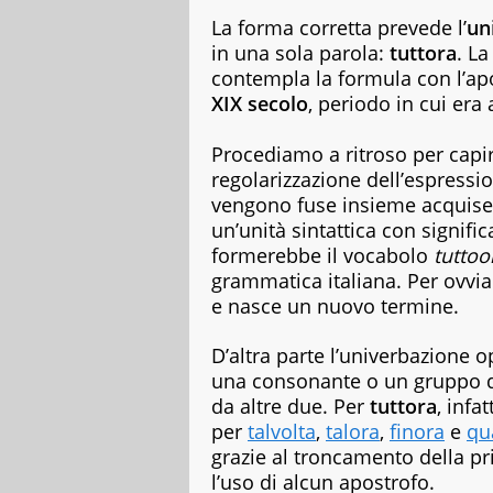
copywriter
La forma corretta prevede l’
un
per
in una sola parola:
tuttora
. L
case
contempla la formula con l’apo
editrici,
XIX secolo
, periodo in cui era
magazine
e
siti
Procediamo a ritroso per capir
web,
regolarizzazione dell’espress
specializzata
vengono fuse insieme acquis
in
un’unità sintattica con signifi
viaggi
e
formerebbe il vocabolo
tuttoo
food.
grammatica italiana. Per ovvia
Da
e nasce un nuovo termine.
sempre
appassionata
D’altra parte l’univerbazione o
di
libri
una consonante o un gruppo di 
di
da altre due. Per
tuttora
, infa
vario
per
talvolta
,
talora
,
finora
e
qu
genere,
grazie al troncamento della p
dai
l’uso di alcun apostrofo.
romanzi