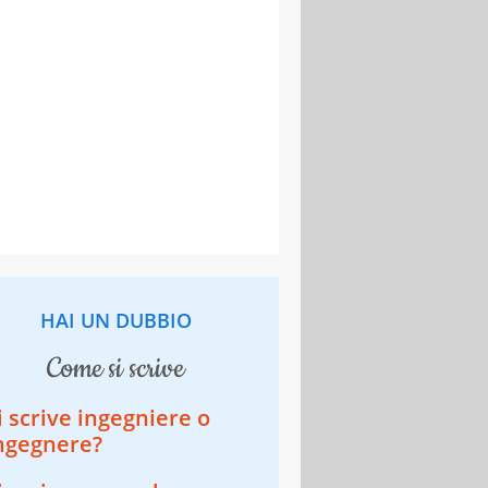
HAI UN DUBBIO
come si scrive
i scrive ingegniere o
ngegnere?