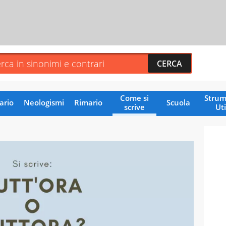
Come si
Strum
ario
Neologismi
Rimario
Scuola
scrive
Uti