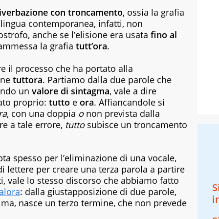
iverbazione con troncamento
, ossia la grafia
a lingua contemporanea, infatti, non
strofo, anche se l’elisione era usata
fino al
 ammessa la grafia
tutt’ora
.
e il processo che ha portato alla
ione
tuttora
. Partiamo dalla due parole che
endo un
valore di sintagma
, vale a dire
cato proprio:
tutto
e
ora
. Affiancandole si
ra
, con una doppia
o
non prevista dalla
re a tale errore,
tutto
subisce un troncamento
pta spesso per l’eliminazione di una vocale,
lettere per creare una terza parola a partire
tti, vale lo stesso discorso che abbiamo fatto
S
alora
: dalla giustapposizione di due parole,
i
rima, nasce un terzo termine, che non prevede