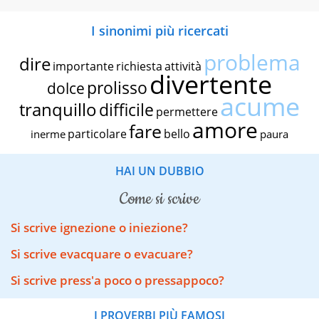
I sinonimi più ricercati
problema
dire
importante
richiesta
attività
divertente
prolisso
dolce
acume
tranquillo
difficile
permettere
amore
fare
particolare
bello
inerme
paura
HAI UN DUBBIO
come si scrive
Si scrive ignezione o iniezione?
Si scrive evacquare o evacuare?
Si scrive press'a poco o pressappoco?
I PROVERBI PIÙ FAMOSI