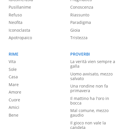
Pusillanime
Conoscenza
Refuso
Riassunto
Neofita
Paradigma
Iconoclasta
Gioia
Apotropaico
Tristezza
RIME
PROVERBI
Vita
La verità vien sempre a
galla
Sole
Uomo avvisato, mezzo
Casa
salvato
Mare
Una rondine non fa
primavera
Amore
Il mattino ha l'oro in
Cuore
bocca
Amici
Mal comune, mezzo
Bene
gaudio
Il gioco non vale la
candela