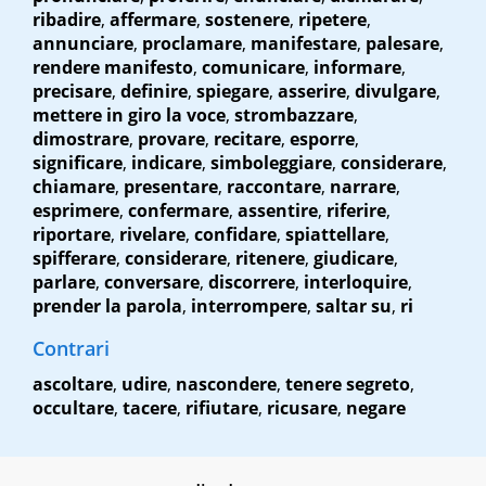
ribadire
,
affermare
,
sostenere
,
ripetere
,
annunciare
,
proclamare
,
manifestare
,
palesare
,
rendere manifesto
,
comunicare
,
informare
,
precisare
,
definire
,
spiegare
,
asserire
,
divulgare
,
mettere in giro la voce
,
strombazzare
,
dimostrare
,
provare
,
recitare
,
esporre
,
significare
,
indicare
,
simboleggiare
,
considerare
,
chiamare
,
presentare
,
raccontare
,
narrare
,
esprimere
,
confermare
,
assentire
,
riferire
,
riportare
,
rivelare
,
confidare
,
spiattellare
,
spifferare
,
considerare
,
ritenere
,
giudicare
,
parlare
,
conversare
,
discorrere
,
interloquire
,
prender la parola
,
interrompere
,
saltar su
,
ri
Contrari
ascoltare
,
udire
,
nascondere
,
tenere segreto
,
occultare
,
tacere
,
rifiutare
,
ricusare
,
negare