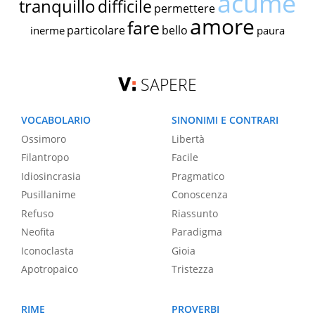
acume
tranquillo
difficile
permettere
amore
fare
particolare
bello
inerme
paura
SAPERE
VOCABOLARIO
SINONIMI E CONTRARI
Ossimoro
Libertà
Filantropo
Facile
Idiosincrasia
Pragmatico
Pusillanime
Conoscenza
Refuso
Riassunto
Neofita
Paradigma
Iconoclasta
Gioia
Apotropaico
Tristezza
RIME
PROVERBI