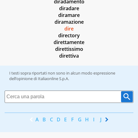
diradamento
diradare
diramare
diramazione
dire
directory
direttamente
direttissimo
direttiva
I testi sopra riportati non sono in alcun modo espressione
dell’opinione di Italiaonline S.p.A.
A
B
C
D
E
F
G
H
I
J
K
L
M
N