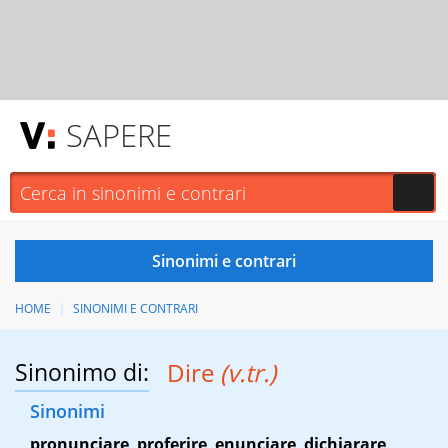
SAPERE
HOME
SINONIMI E CONTRARI
Sinonimo di:
Dire
(v.tr.)
Sinonimi
pronunciare
,
proferire
,
enunciare
,
dichiarare
,