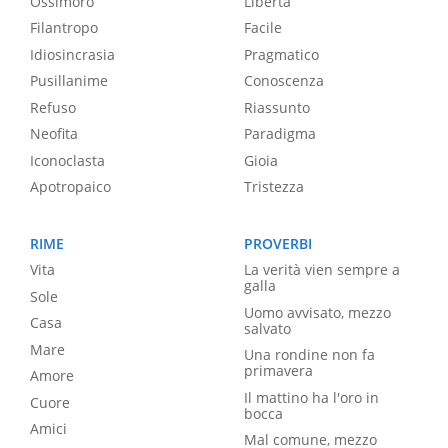
Ossimoro
Libertà
Filantropo
Facile
Idiosincrasia
Pragmatico
Pusillanime
Conoscenza
Refuso
Riassunto
Neofita
Paradigma
Iconoclasta
Gioia
Apotropaico
Tristezza
RIME
PROVERBI
Vita
La verità vien sempre a
galla
Sole
Uomo avvisato, mezzo
Casa
salvato
Mare
Una rondine non fa
primavera
Amore
Il mattino ha l'oro in
Cuore
bocca
Amici
Mal comune, mezzo