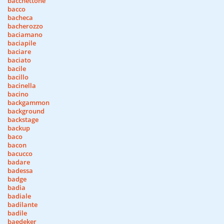
bacchettone
bacco
bacheca
bacherozzo
baciamano
baciapile
baciare
baciato
bacile
bacillo
bacinella
bacino
backgammon
background
backstage
backup
baco
bacon
bacucco
badare
badessa
badge
badia
badiale
badilante
badile
baedeker