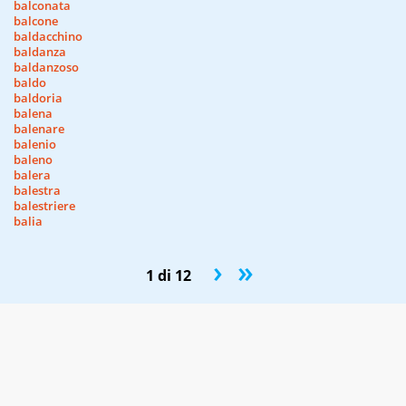
balconata
balcone
baldacchino
baldanza
baldanzoso
baldo
baldoria
balena
balenare
balenio
baleno
balera
balestra
balestriere
balia
›
»
1 di 12