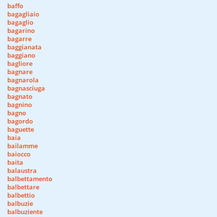
baffo
bagagliaio
bagaglio
bagarino
bagarre
baggianata
baggiano
bagliore
bagnare
bagnarola
bagnasciuga
bagnato
bagnino
bagno
bagordo
baguette
baia
bailamme
baiocco
baita
balaustra
balbettamento
balbettare
balbettio
balbuzie
balbuziente