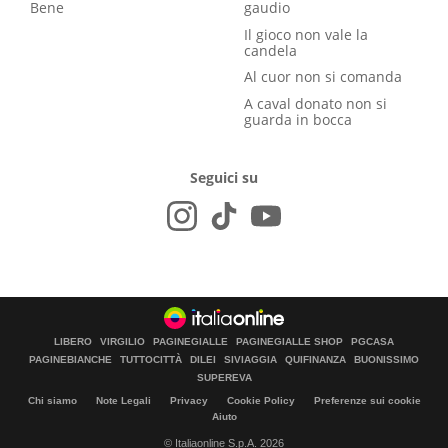
Bene
gaudio
Il gioco non vale la
candela
Al cuor non si comanda
A caval donato non si
guarda in bocca
Seguici su
LIBERO
VIRGILIO
PAGINEGIALLE
PAGINEGIALLE SHOP
PGCASA
PAGINEBIANCHE
TUTTOCITTÀ
DILEI
SIVIAGGIA
QUIFINANZA
BUONISSIMO
SUPEREVA
Chi siamo
Note Legali
Privacy
Cookie Policy
Preferenze sui cookie
Aiuto
© Italiaonline S.p.A. 2026