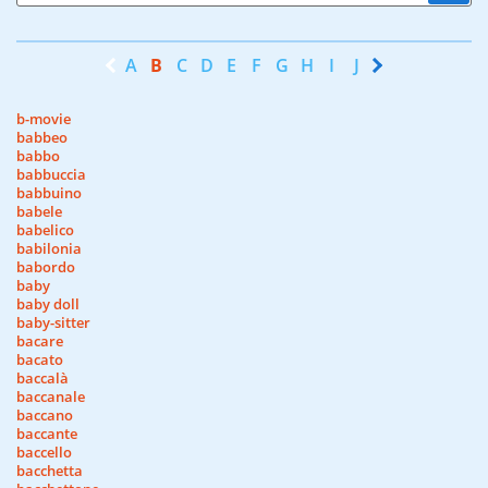
A
B
C
D
E
F
G
H
I
J
K
L
M
N
b-movie
babbeo
babbo
babbuccia
babbuino
babele
babelico
babilonia
babordo
baby
baby doll
baby-sitter
bacare
bacato
baccalà
baccanale
baccano
baccante
baccello
bacchetta