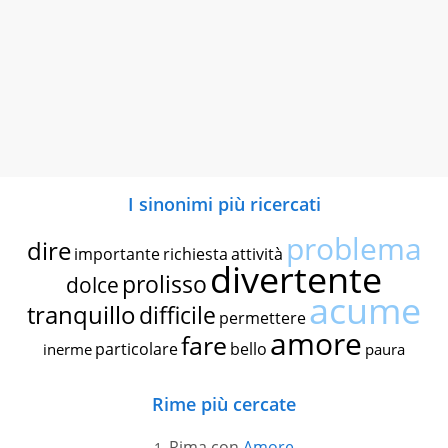
I sinonimi più ricercati
problema
dire
importante
richiesta
attività
divertente
prolisso
dolce
acume
tranquillo
difficile
permettere
amore
fare
particolare
bello
inerme
paura
Rime più cercate
Rima con
Amore