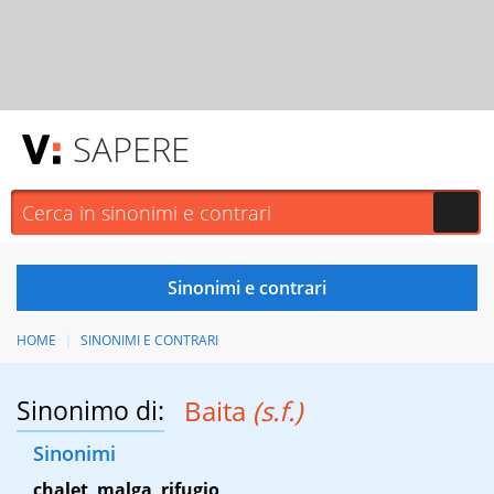
SAPERE
HOME
SINONIMI E CONTRARI
Sinonimo di:
Baita
(s.f.)
Sinonimi
chalet
,
malga
,
rifugio