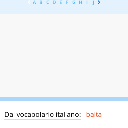
A
B
C
D
E
F
G
H
I
J
K
L
M
N
Dal vocabolario italiano:
baita