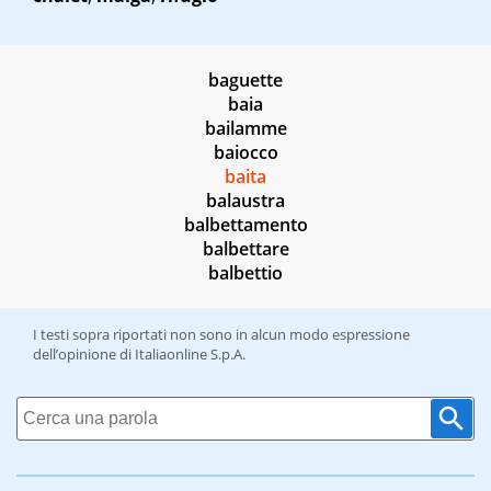
baguette
baia
bailamme
baiocco
baita
balaustra
balbettamento
balbettare
balbettio
I testi sopra riportati non sono in alcun modo espressione
dell’opinione di Italiaonline S.p.A.