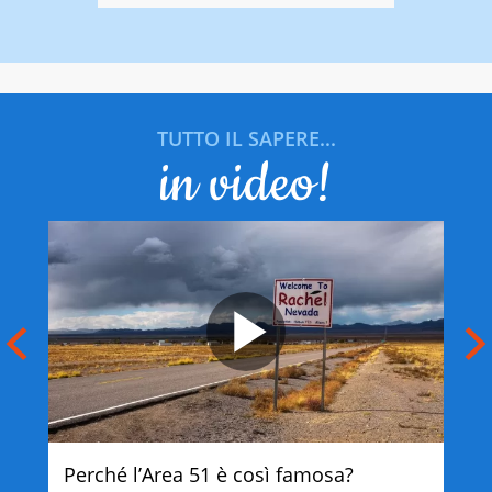
TUTTO IL SAPERE...
in video!
Perché l’Area 51 è così famosa?
Per