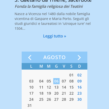
Fonda la famiglia religiosa dei Teatini
Nasce a Vicenza nel 1480 dalla nobile famiglia
vicentina di Gaspare e Maria Porto. Seguiti gli
studi giuridici e laureatosi in 'utroque iure' nel
1504...
Leggi tutto »
AGOSTO
S
S
D
L
M
M
G
V
S
D
L
M
04
05
01
02
01
11
12
03
04
05
06
07
08
09
07
08
18
19
10
11
12
13
14
15
16
14
15
25
26
17
18
19
20
21
22
23
21
22
24
25
26
27
28
29
30
28
29
31