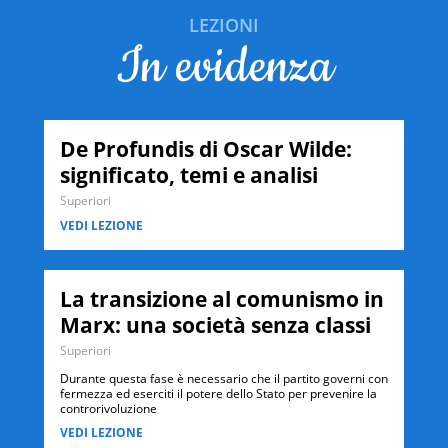
Equazione
Medie
LEZIONI
generale
VEDI
in evidenza
LEZIONE
della
retta
e
coefficiente
De Profundis di Oscar Wilde:
angolare
significato, temi e analisi
Superiori
VEDI LEZIONE
La transizione al comunismo in
Marx: una società senza classi
Superiori
Durante questa fase è necessario che il partito governi con
fermezza ed eserciti il potere dello Stato per prevenire la
controrivoluzione
VEDI LEZIONE