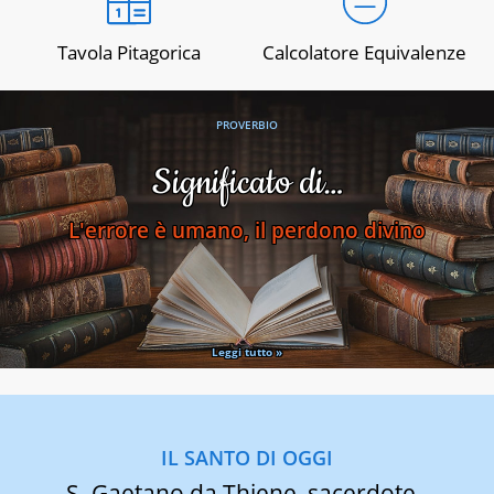
Tavola Pitagorica
Calcolatore Equivalenze
PROVERBIO
Significato di…
L'errore è umano, il perdono divino
Leggi tutto »
IL SANTO DI OGGI
S. Gaetano da Thiene, sacerdote