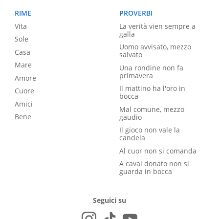
RIME
PROVERBI
Vita
La verità vien sempre a
galla
Sole
Uomo avvisato, mezzo
Casa
salvato
Mare
Una rondine non fa
primavera
Amore
Il mattino ha l'oro in
Cuore
bocca
Amici
Mal comune, mezzo
Bene
gaudio
Il gioco non vale la
candela
Al cuor non si comanda
A caval donato non si
guarda in bocca
Seguici su