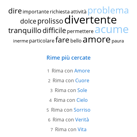
problema
dire
importante
richiesta
attività
divertente
prolisso
dolce
acume
tranquillo
difficile
permettere
amore
fare
particolare
bello
inerme
paura
Rime più cercate
Rima con
Amore
Rima con
Cuore
Rima con
Sole
Rima con
Cielo
Rima con
Sorriso
Rima con
Verità
Rima con
Vita