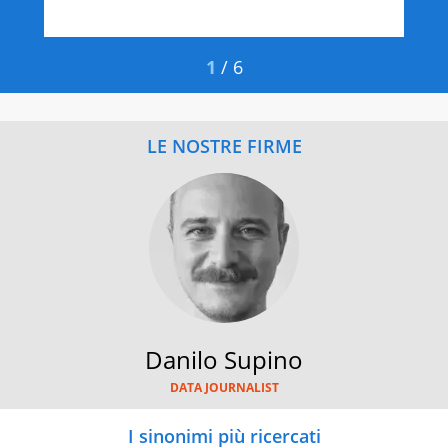
cos
1
/
6
LE NOSTRE FIRME
Danilo Supino
DATA JOURNALIST
I sinonimi più ricercati