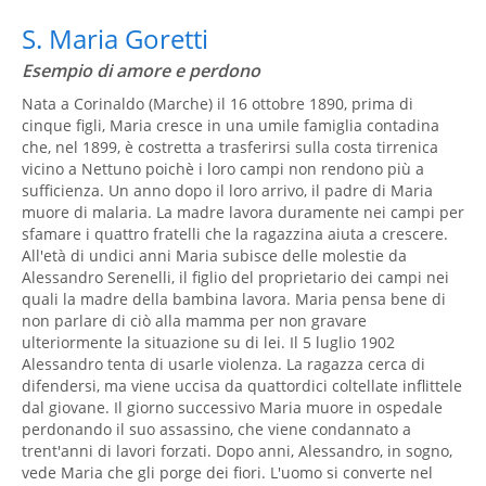
S. Maria Goretti
Esempio di amore e perdono
Nata a Corinaldo (Marche) il 16 ottobre 1890, prima di
cinque figli, Maria cresce in una umile famiglia contadina
che, nel 1899, è costretta a trasferirsi sulla costa tirrenica
vicino a Nettuno poichè i loro campi non rendono più a
sufficienza. Un anno dopo il loro arrivo, il padre di Maria
muore di malaria. La madre lavora duramente nei campi per
sfamare i quattro fratelli che la ragazzina aiuta a crescere.
All'età di undici anni Maria subisce delle molestie da
Alessandro Serenelli, il figlio del proprietario dei campi nei
quali la madre della bambina lavora. Maria pensa bene di
non parlare di ciò alla mamma per non gravare
ulteriormente la situazione su di lei. Il 5 luglio 1902
Alessandro tenta di usarle violenza. La ragazza cerca di
difendersi, ma viene uccisa da quattordici coltellate inflittele
dal giovane. Il giorno successivo Maria muore in ospedale
perdonando il suo assassino, che viene condannato a
trent'anni di lavori forzati. Dopo anni, Alessandro, in sogno,
vede Maria che gli porge dei fiori. L'uomo si converte nel