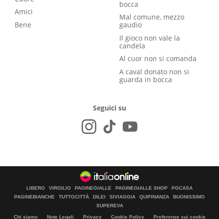
bocca
Amici
Mal comune, mezzo
Bene
gaudio
Il gioco non vale la
candela
Al cuor non si comanda
A caval donato non si
guarda in bocca
Seguici su
LIBERO
VIRGILIO
PAGINEGIALLE
PAGINEGIALLE SHOP
PGCASA
PAGINEBIANCHE
TUTTOCITTÀ
DILEI
SIVIAGGIA
QUIFINANZA
BUONISSIMO
SUPEREVA
Chi siamo
Note Legali
Privacy
Cookie Policy
Preferenze sui cookie