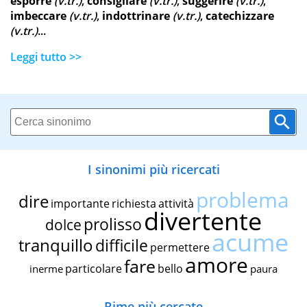
esporre
(v.tr.)
,
consigliare
(v.tr.)
,
suggerire
(v.tr.)
,
imbeccare
(v.tr.)
,
indottrinare
(v.tr.)
,
catechizzare
(v.tr.)
...
Leggi tutto >>
I sinonimi più ricercati
problema
dire
importante
richiesta
attività
divertente
prolisso
dolce
acume
tranquillo
difficile
permettere
amore
fare
particolare
bello
inerme
paura
Rime più cercate