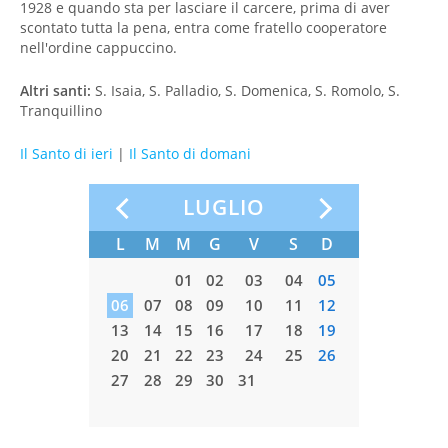
1928 e quando sta per lasciare il carcere, prima di aver
scontato tutta la pena, entra come fratello cooperatore
nell'ordine cappuccino.
Altri santi:
S. Isaia, S. Palladio, S. Domenica, S. Romolo, S.
Tranquillino
Il Santo di ieri
|
Il Santo di domani
LUGLIO
S
D
L
M
M
G
V
S
D
L
M
5
06
07
01
02
03
04
05
2
13
14
06
07
08
09
10
11
12
03
0
9
20
21
13
14
15
16
17
18
19
10
1
6
27
28
20
21
22
23
24
25
26
17
1
27
28
29
30
31
24
2
31