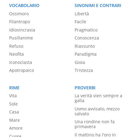
VOCABOLARIO
SINONIMI E CONTRARI
Ossimoro
Libertà
Filantropo
Facile
Idiosincrasia
Pragmatico
Pusillanime
Conoscenza
Refuso
Riassunto
Neofita
Paradigma
Iconoclasta
Gioia
Apotropaico
Tristezza
RIME
PROVERBI
Vita
La verità vien sempre a
galla
Sole
Uomo avvisato, mezzo
Casa
salvato
Mare
Una rondine non fa
primavera
Amore
Il mattino ha l'oro in
Cuore