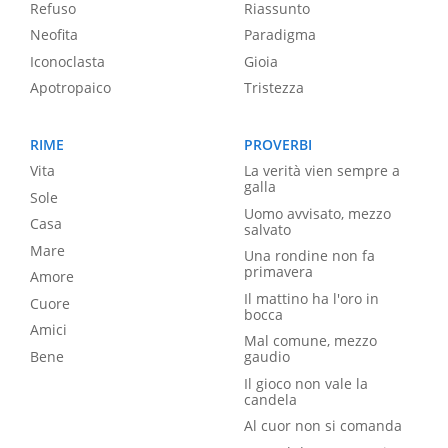
Refuso
Riassunto
Neofita
Paradigma
Iconoclasta
Gioia
Apotropaico
Tristezza
RIME
PROVERBI
Vita
La verità vien sempre a
galla
Sole
Uomo avvisato, mezzo
Casa
salvato
Mare
Una rondine non fa
primavera
Amore
Il mattino ha l'oro in
Cuore
bocca
Amici
Mal comune, mezzo
Bene
gaudio
Il gioco non vale la
candela
Al cuor non si comanda