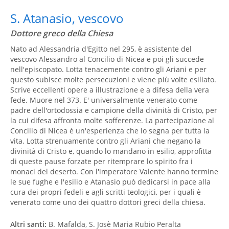
S. Atanasio, vescovo
Dottore greco della Chiesa
Nato ad Alessandria d'Egitto nel 295, è assistente del
vescovo Alessandro al Concilio di Nicea e poi gli succede
nell'episcopato. Lotta tenacemente contro gli Ariani e per
questo subisce molte persecuzioni e viene più volte esiliato.
Scrive eccellenti opere a illustrazione e a difesa della vera
fede. Muore nel 373. E' universalmente venerato come
padre dell'ortodossia e campione della divinità di Cristo, per
la cui difesa affronta molte sofferenze. La partecipazione al
Concilio di Nicea è un'esperienza che lo segna per tutta la
vita. Lotta strenuamente contro gli Ariani che negano la
divinità di Cristo e, quando lo mandano in esilio, approfitta
di queste pause forzate per ritemprare lo spirito fra i
monaci del deserto. Con l'imperatore Valente hanno termine
le sue fughe e l'esilio e Atanasio può dedicarsi in pace alla
cura dei propri fedeli e agli scritti teologici, per i quali è
venerato come uno dei quattro dottori greci della chiesa.
Altri santi:
B. Mafalda, S. Josè Maria Rubio Peralta