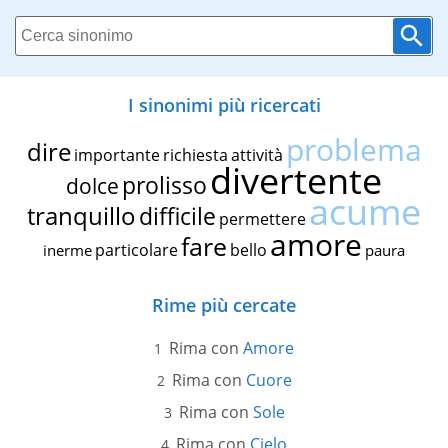
I sinonimi più ricercati
problema
dire
importante
richiesta
attività
divertente
prolisso
dolce
acume
tranquillo
difficile
permettere
amore
fare
particolare
bello
inerme
paura
Rime più cercate
Rima con
Amore
Rima con
Cuore
Rima con
Sole
Rima con
Cielo