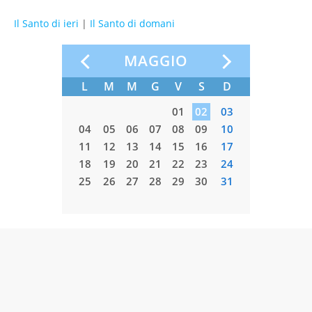
Il Santo di ieri
|
Il Santo di domani
MAGGIO
S
D
L
M
M
G
V
S
D
L
M
3
04
05
01
02
03
01
02
0
11
12
04
05
06
07
08
09
10
08
09
7
18
19
11
12
13
14
15
16
17
15
16
4
25
26
18
19
20
21
22
23
24
22
23
25
26
27
28
29
30
31
29
30