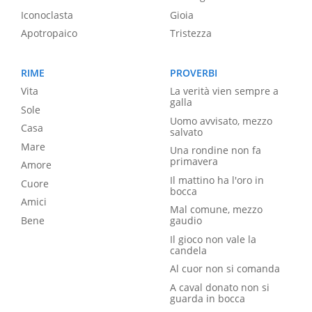
Iconoclasta
Gioia
Apotropaico
Tristezza
RIME
PROVERBI
Vita
La verità vien sempre a
galla
Sole
Uomo avvisato, mezzo
Casa
salvato
Mare
Una rondine non fa
primavera
Amore
Il mattino ha l'oro in
Cuore
bocca
Amici
Mal comune, mezzo
Bene
gaudio
Il gioco non vale la
candela
Al cuor non si comanda
A caval donato non si
guarda in bocca