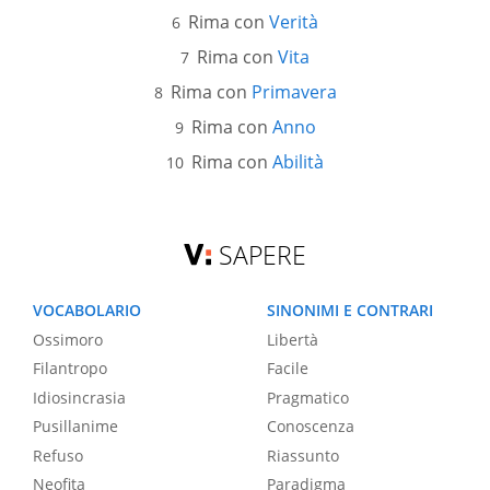
Rima con
Verità
Rima con
Vita
Rima con
Primavera
Rima con
Anno
Rima con
Abilità
SAPERE
VOCABOLARIO
SINONIMI E CONTRARI
Ossimoro
Libertà
Filantropo
Facile
Idiosincrasia
Pragmatico
Pusillanime
Conoscenza
Refuso
Riassunto
Neofita
Paradigma