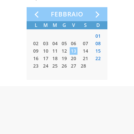
O
FEBBRAIO
S
D
L
M
M
G
V
S
D
L
M
03
04
01
10
11
02
03
04
05
06
07
08
02
03
17
18
09
10
11
12
13
14
15
09
10
24
25
16
17
18
19
20
21
22
16
17
31
23
24
25
26
27
28
23
24
30
31