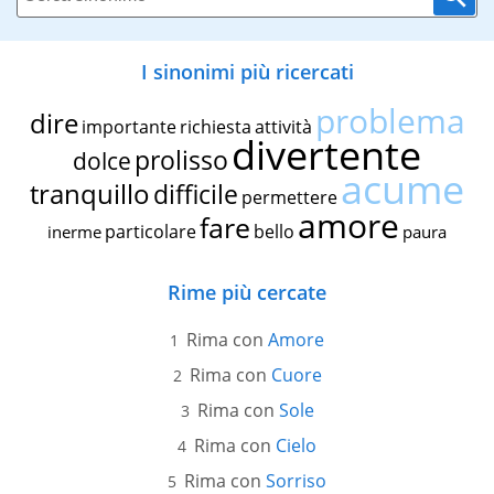
I sinonimi più ricercati
problema
dire
importante
richiesta
attività
divertente
prolisso
dolce
acume
tranquillo
difficile
permettere
amore
fare
particolare
bello
inerme
paura
Rime più cercate
Rima con
Amore
Rima con
Cuore
Rima con
Sole
Rima con
Cielo
Rima con
Sorriso