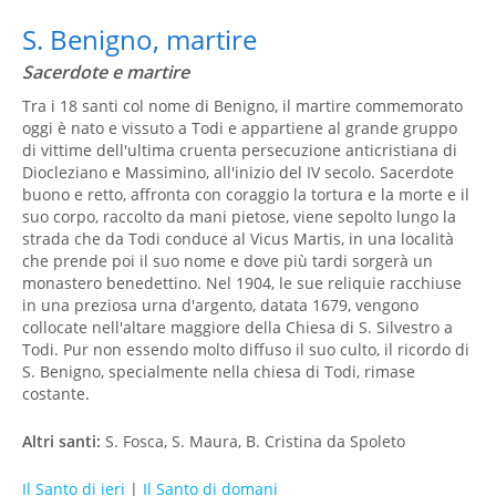
S. Benigno, martire
Sacerdote e martire
Tra i 18 santi col nome di Benigno, il martire commemorato
oggi è nato e vissuto a Todi e appartiene al grande gruppo
di vittime dell'ultima cruenta persecuzione anticristiana di
Diocleziano e Massimino, all'inizio del IV secolo. Sacerdote
buono e retto, affronta con coraggio la tortura e la morte e il
suo corpo, raccolto da mani pietose, viene sepolto lungo la
strada che da Todi conduce al Vicus Martis, in una località
che prende poi il suo nome e dove più tardi sorgerà un
monastero benedettino. Nel 1904, le sue reliquie racchiuse
in una preziosa urna d'argento, datata 1679, vengono
collocate nell'altare maggiore della Chiesa di S. Silvestro a
Todi. Pur non essendo molto diffuso il suo culto, il ricordo di
S. Benigno, specialmente nella chiesa di Todi, rimase
costante.
Altri santi:
S. Fosca, S. Maura, B. Cristina da Spoleto
Il Santo di ieri
|
Il Santo di domani