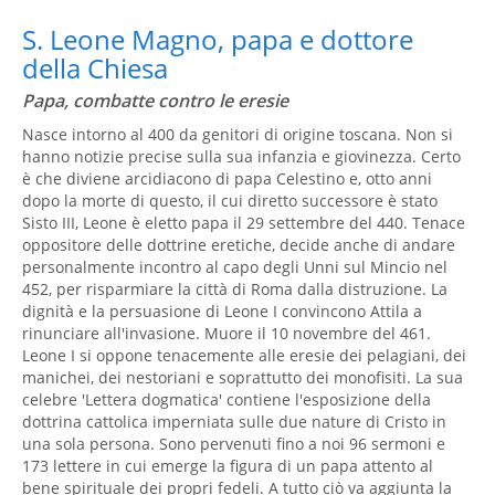
S. Leone Magno, papa e dottore
della Chiesa
Papa, combatte contro le eresie
Nasce intorno al 400 da genitori di origine toscana. Non si
hanno notizie precise sulla sua infanzia e giovinezza. Certo
è che diviene arcidiacono di papa Celestino e, otto anni
dopo la morte di questo, il cui diretto successore è stato
Sisto III, Leone è eletto papa il 29 settembre del 440. Tenace
oppositore delle dottrine eretiche, decide anche di andare
personalmente incontro al capo degli Unni sul Mincio nel
452, per risparmiare la città di Roma dalla distruzione. La
dignità e la persuasione di Leone I convincono Attila a
rinunciare all'invasione. Muore il 10 novembre del 461.
Leone I si oppone tenacemente alle eresie dei pelagiani, dei
manichei, dei nestoriani e soprattutto dei monofisiti. La sua
celebre 'Lettera dogmatica' contiene l'esposizione della
dottrina cattolica imperniata sulle due nature di Cristo in
una sola persona. Sono pervenuti fino a noi 96 sermoni e
173 lettere in cui emerge la figura di un papa attento al
bene spirituale dei propri fedeli. A tutto ciò va aggiunta la