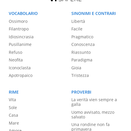
VOCABOLARIO
SINONIMI E CONTRARI
Ossimoro
Libertà
Filantropo
Facile
Idiosincrasia
Pragmatico
Pusillanime
Conoscenza
Refuso
Riassunto
Neofita
Paradigma
Iconoclasta
Gioia
Apotropaico
Tristezza
RIME
PROVERBI
Vita
La verità vien sempre a
galla
Sole
Uomo avvisato, mezzo
Casa
salvato
Mare
Una rondine non fa
primavera
Amore