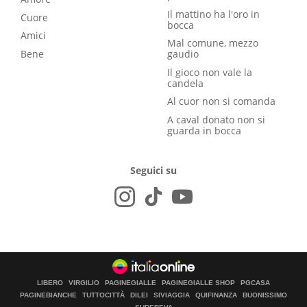
Il mattino ha l'oro in
Cuore
bocca
Amici
Mal comune, mezzo
Bene
gaudio
Il gioco non vale la
candela
Al cuor non si comanda
A caval donato non si
guarda in bocca
Seguici su
LIBERO
VIRGILIO
PAGINEGIALLE
PAGINEGIALLE SHOP
PGCASA
PAGINEBIANCHE
TUTTOCITTÀ
DILEI
SIVIAGGIA
QUIFINANZA
BUONISSIMO