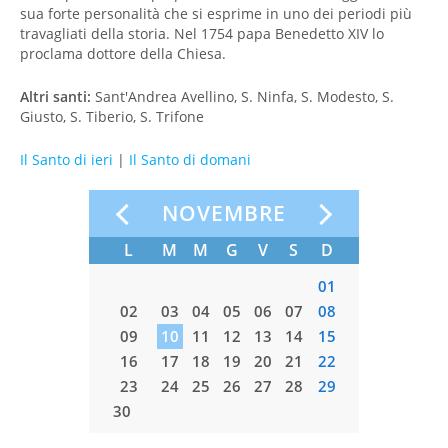
sua forte personalità che si esprime in uno dei periodi più
travagliati della storia. Nel 1754 papa Benedetto XIV lo
proclama dottore della Chiesa.
Altri santi:
Sant'Andrea Avellino, S. Ninfa, S. Modesto, S.
Giusto, S. Tiberio, S. Trifone
Il Santo di ieri
|
Il Santo di domani
E
NOVEMBRE
S
D
L
M
M
G
V
S
D
L
M
03
04
01
01
10
11
02
03
04
05
06
07
08
07
08
17
18
09
10
11
12
13
14
15
14
15
24
25
16
17
18
19
20
21
22
21
22
31
23
24
25
26
27
28
29
28
29
30