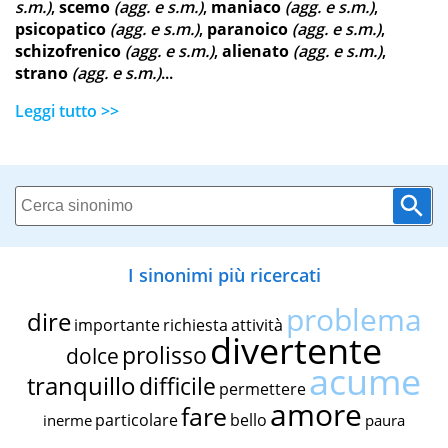
s.m.)
,
scemo
(agg. e s.m.)
,
maniaco
(agg. e s.m.)
,
psicopatico
(agg. e s.m.)
,
paranoico
(agg. e s.m.)
,
schizofrenico
(agg. e s.m.)
,
alienato
(agg. e s.m.)
,
strano
(agg. e s.m.)
...
Leggi tutto >>
I sinonimi più ricercati
problema
dire
importante
richiesta
attività
divertente
prolisso
dolce
acume
tranquillo
difficile
permettere
amore
fare
particolare
bello
inerme
paura