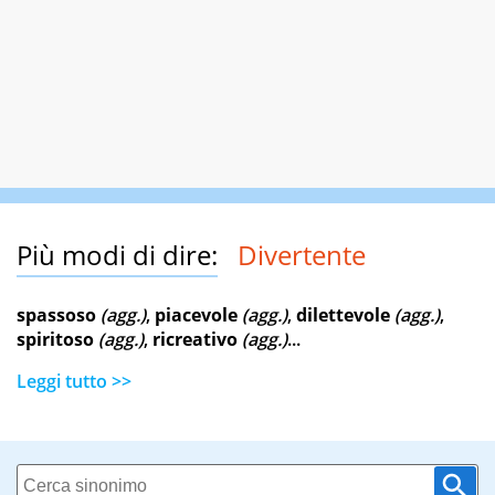
Più modi di dire:
Divertente
spassoso
(agg.)
,
piacevole
(agg.)
,
dilettevole
(agg.)
,
spiritoso
(agg.)
,
ricreativo
(agg.)
...
Leggi tutto >>