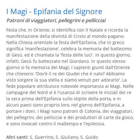
I Magi - Epifania del Signore
Patroni di viaggiatori, pellegrini e pellicciai
Festa che, in Oriente, si identifica con il Natale e ricorda la
manifestazione della divinità di Cristo al mondo pagano.
Nella Chiesa orientale la festa dell'Epifania, che in greco
significa 'manifestazione', celebra la memoria del battesimo
di Gesù, ed è chiamata la 'festa delle luci'. In questo giorno,
infatti, Gesù fu battezzato nel Giordano. In questo stesso
giorno si fa memoria dei Magi, i sapienti giunti dall'Oriente
che chiesero: 'Dov'è il re dei Giudei che è nato? Abbiamo
visto sorgere la sua stella e siamo venuti per adorarlo'. La
fede popolare attribuisce notevole importanza ai Magi. Nelle
campagne del Nord vi è l'usanza di scrivere le iniziali dei re
la sera prima dell'Epifania sullo stipite della porta, e in
alcuni paesi sono proprio loro, nel giorno dell'Epifania, a
portare i doni. I Magi sono patroni di Colonia, dei viaggiatori,
dei pellegrini, dei pellicciai e dei produttori di carte da gioco,
e sono invocati contro il maltempo e l'epilessia.
Altri santi:
S. Guerrino, S. Giuliano, S. Guido