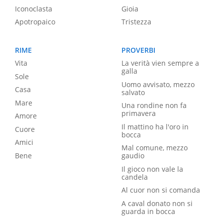
Iconoclasta
Gioia
Apotropaico
Tristezza
RIME
PROVERBI
Vita
La verità vien sempre a
galla
Sole
Uomo avvisato, mezzo
Casa
salvato
Mare
Una rondine non fa
primavera
Amore
Il mattino ha l'oro in
Cuore
bocca
Amici
Mal comune, mezzo
Bene
gaudio
Il gioco non vale la
candela
Al cuor non si comanda
A caval donato non si
guarda in bocca