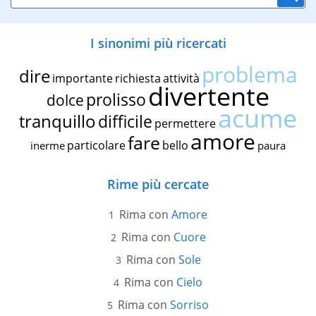
I sinonimi più ricercati
problema
dire
importante
richiesta
attività
divertente
prolisso
dolce
acume
tranquillo
difficile
permettere
amore
fare
particolare
bello
inerme
paura
Rime più cercate
Rima con
Amore
Rima con
Cuore
Rima con
Sole
Rima con
Cielo
Rima con
Sorriso