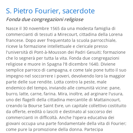
S. Pietro Fourier, sacerdote
Fonda due congregazioni religiose
Nasce il 30 novembre 1565 da una modesta famiglia di
commercianti di tessuti a Mirecourt, cittadina della Lorena
francese. Dopo aver frequentato la scuola parrocchiale,
riceve la formazione intellettuale e clericale presso
l'università di Pont-à-Mousson dei Padri Gesuiti; formazione
che lo segnerà per tutta la vita. Fonda due congregazioni
religiose e muore in Spagna l'8 dicembre 1640. Diviene
semplice parroco di campagna, e come tale pone tutto il suo
impegno nel soccorrere i poveri, devolvendo loro la maggior
parte delle sue rendite. Lotta contro la peste, male
endemico del tempo, inviando alle comunità vicine: pane,
burro, latte, carne, farina. Mira, inoltre, ad arginare l'usura,
uno dei flagelli della cittadina mercantile di Mattaincourt,
creando la Bourse Saint Evre, un capitale collettivo costituito
da offerte, eredità o lasciti e destinato al soccorso dei
commercianti in difficoltà. Anche l'opera educativa dei
giovani occupa una parte fondamentale della vita di Fourier;
come pure la promozione della donna. Partecipa