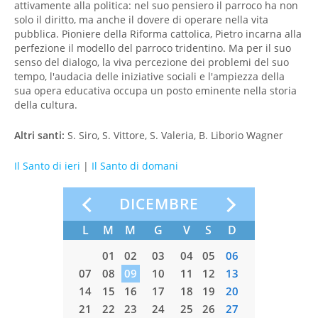
attivamente alla politica: nel suo pensiero il parroco ha non
solo il diritto, ma anche il dovere di operare nella vita
pubblica. Pioniere della Riforma cattolica, Pietro incarna alla
perfezione il modello del parroco tridentino. Ma per il suo
senso del dialogo, la viva percezione dei problemi del suo
tempo, l'audacia delle iniziative sociali e l'ampiezza della
sua opera educativa occupa un posto eminente nella storia
della cultura.
Altri santi:
S. Siro, S. Vittore, S. Valeria, B. Liborio Wagner
Il Santo di ieri
|
Il Santo di domani
RE
DICEMBRE
S
D
L
M
M
G
V
S
D
01
01
02
03
04
05
06
6
07
08
07
08
09
10
11
12
13
3
14
15
14
15
16
17
18
19
20
0
21
22
21
22
23
24
25
26
27