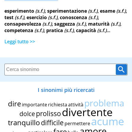
esperimento
(s.f.)
,
sperimentazione
(s.f.)
,
esame
(s.f.)
,
test
(s.f.)
,
esercizio
(s.f.)
,
conoscenza
(s.f.)
,
consapevolezza
(s.f.)
,
saggezza
(s.f.)
,
maturità
(s.f.)
,
competenza
(s.f.)
,
pratica
(s.f.)
,
capacità
(s.f.)
...
Leggi tutto >>
I sinonimi più ricercati
problema
dire
importante
richiesta
attività
divertente
prolisso
dolce
acume
tranquillo
difficile
permettere
amore
fare