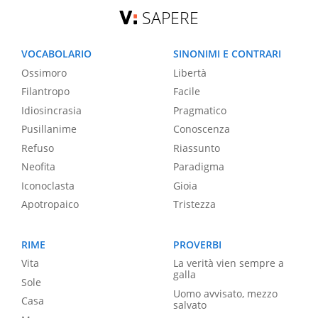
SAPERE
VOCABOLARIO
SINONIMI E CONTRARI
Ossimoro
Libertà
Filantropo
Facile
Idiosincrasia
Pragmatico
Pusillanime
Conoscenza
Refuso
Riassunto
Neofita
Paradigma
Iconoclasta
Gioia
Apotropaico
Tristezza
RIME
PROVERBI
Vita
La verità vien sempre a
galla
Sole
Uomo avvisato, mezzo
Casa
salvato