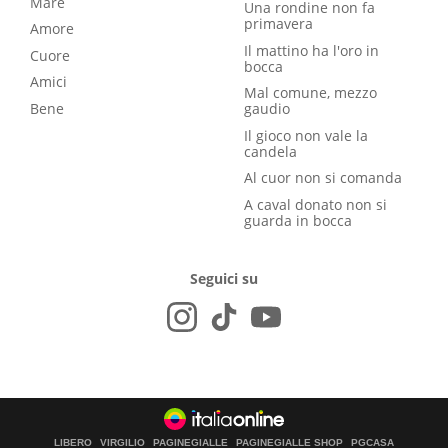
Mare
Una rondine non fa
primavera
Amore
Il mattino ha l'oro in
Cuore
bocca
Amici
Mal comune, mezzo
Bene
gaudio
Il gioco non vale la
candela
Al cuor non si comanda
A caval donato non si
guarda in bocca
Seguici su
LIBERO
VIRGILIO
PAGINEGIALLE
PAGINEGIALLE SHOP
PGCASA