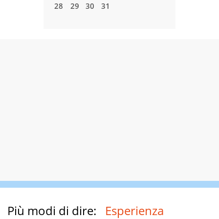
7
28
29
28
29
30
31
Più modi di dire:
Esperienza