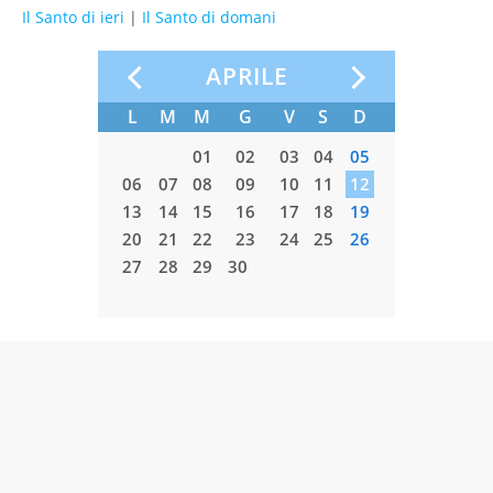
Il Santo di ieri
|
Il Santo di domani
APRILE
S
D
L
M
M
G
V
S
D
L
M
01
01
02
03
04
05
6
07
08
06
07
08
09
10
11
12
04
05
3
14
15
13
14
15
16
17
18
19
11
12
0
21
22
20
21
22
23
24
25
26
18
19
7
28
29
27
28
29
30
25
26