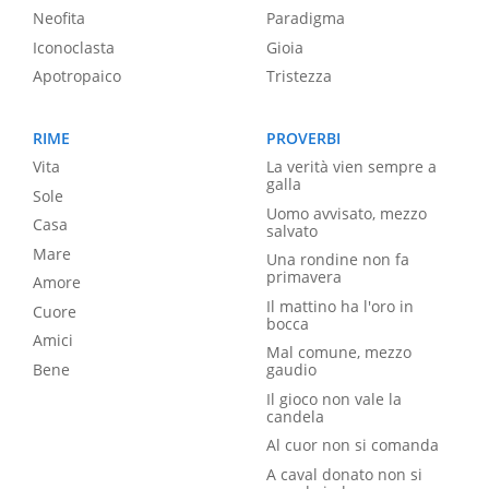
Neofita
Paradigma
Iconoclasta
Gioia
Apotropaico
Tristezza
RIME
PROVERBI
Vita
La verità vien sempre a
galla
Sole
Uomo avvisato, mezzo
Casa
salvato
Mare
Una rondine non fa
primavera
Amore
Il mattino ha l'oro in
Cuore
bocca
Amici
Mal comune, mezzo
Bene
gaudio
Il gioco non vale la
candela
Al cuor non si comanda
A caval donato non si