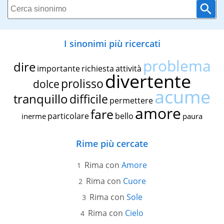
I sinonimi più ricercati
problema
dire
importante
richiesta
attività
divertente
prolisso
dolce
acume
tranquillo
difficile
permettere
amore
fare
particolare
bello
inerme
paura
Rime più cercate
Rima con
Amore
Rima con
Cuore
Rima con
Sole
Rima con
Cielo