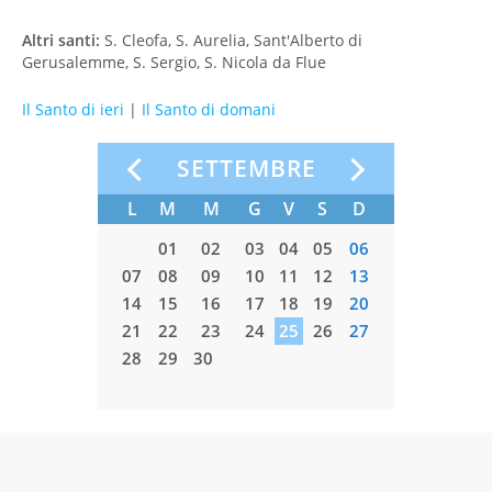
Altri santi:
S. Cleofa, S. Aurelia, Sant'Alberto di
Gerusalemme, S. Sergio, S. Nicola da Flue
Il Santo di ieri
|
Il Santo di domani
O
SETTEMBRE
S
D
L
M
M
G
V
S
D
L
M
01
02
01
02
03
04
05
06
7
08
09
07
08
09
10
11
12
13
05
06
4
15
16
14
15
16
17
18
19
20
12
13
1
22
23
21
22
23
24
25
26
27
19
20
8
29
30
28
29
30
26
27