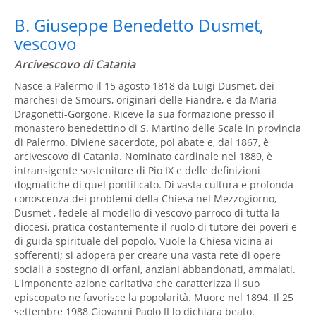
B. Giuseppe Benedetto Dusmet,
vescovo
Arcivescovo di Catania
Nasce a Palermo il 15 agosto 1818 da Luigi Dusmet, dei
marchesi de Smours, originari delle Fiandre, e da Maria
Dragonetti-Gorgone. Riceve la sua formazione presso il
monastero benedettino di S. Martino delle Scale in provincia
di Palermo. Diviene sacerdote, poi abate e, dal 1867, è
arcivescovo di Catania. Nominato cardinale nel 1889, è
intransigente sostenitore di Pio IX e delle definizioni
dogmatiche di quel pontificato. Di vasta cultura e profonda
conoscenza dei problemi della Chiesa nel Mezzogiorno,
Dusmet , fedele al modello di vescovo parroco di tutta la
diocesi, pratica costantemente il ruolo di tutore dei poveri e
di guida spirituale del popolo. Vuole la Chiesa vicina ai
sofferenti; si adopera per creare una vasta rete di opere
sociali a sostegno di orfani, anziani abbandonati, ammalati.
L'imponente azione caritativa che caratterizza il suo
episcopato ne favorisce la popolarità. Muore nel 1894. Il 25
settembre 1988 Giovanni Paolo II lo dichiara beato.