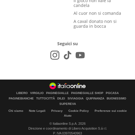
Il gioco non vale la
candela
Al cuor non si comanda
A caval donato non si
guarda in bocca
Seguici su
LIBERO
VIRGILIO
PAGINEGIALLE
PAGINEGIALLE SHOP
PGCASA
PAGINEBIANCHE
TUTTOCITTÀ
DILEI
SIVIAGGIA
QUIFINANZA
BUONISSIMO
SUPEREVA
Chi siamo
Note Legali
Privacy
Cookie Policy
Preferenze sui cookie
Aiuto
© Italiaonline S.p.A. 2026
Direzione e coordinamento di Libero Acquisition S.á r.l.
P. IVA 03970540963