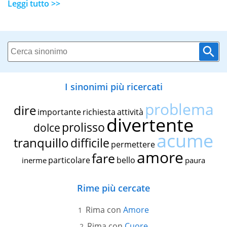
Leggi tutto >>
I sinonimi più ricercati
problema
dire
importante
richiesta
attività
divertente
prolisso
dolce
acume
tranquillo
difficile
permettere
amore
fare
particolare
bello
inerme
paura
Rime più cercate
Rima con
Amore
Rima con
Cuore