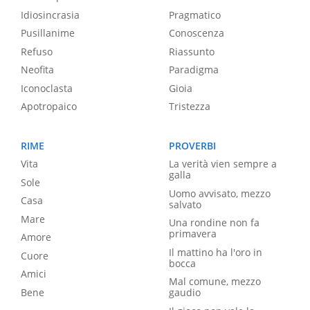
Idiosincrasia
Pragmatico
Pusillanime
Conoscenza
Refuso
Riassunto
Neofita
Paradigma
Iconoclasta
Gioia
Apotropaico
Tristezza
RIME
PROVERBI
Vita
La verità vien sempre a
galla
Sole
Uomo avvisato, mezzo
Casa
salvato
Mare
Una rondine non fa
primavera
Amore
Il mattino ha l'oro in
Cuore
bocca
Amici
Mal comune, mezzo
Bene
gaudio