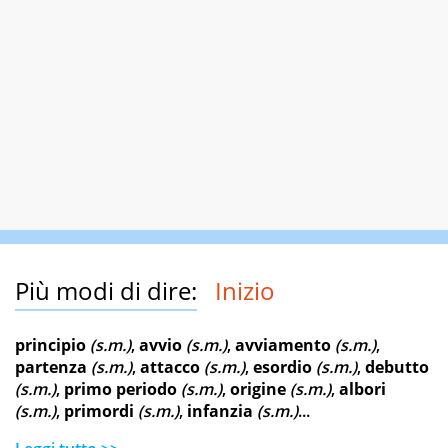
Più modi di dire:
Inizio
principio
(s.m.)
,
avvio
(s.m.)
,
avviamento
(s.m.)
,
partenza
(s.m.)
,
attacco
(s.m.)
,
esordio
(s.m.)
,
debutto
(s.m.)
,
primo periodo
(s.m.)
,
origine
(s.m.)
,
albori
(s.m.)
,
primordi
(s.m.)
,
infanzia
(s.m.)
...