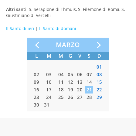
Altri santi:
S. Serapione di Thmuis, S. Filemone di Roma, S.
Giustiniano di Vercelli
Il Santo di ieri
|
Il Santo di domani
O
MARZO
S
D
L
M
M
G
V
S
D
L
M
01
01
07
08
02
03
04
05
06
07
08
06
07
14
15
09
10
11
12
13
14
15
13
14
21
22
16
17
18
19
20
21
22
20
21
28
23
24
25
26
27
28
29
27
28
30
31