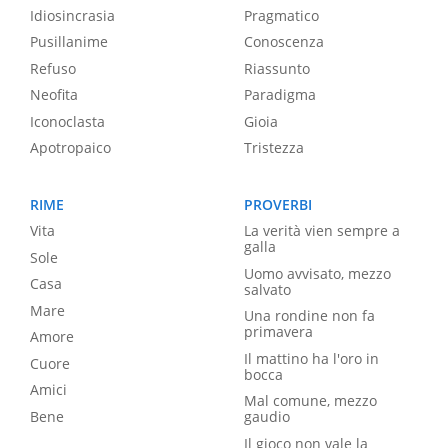
Idiosincrasia
Pragmatico
Pusillanime
Conoscenza
Refuso
Riassunto
Neofita
Paradigma
Iconoclasta
Gioia
Apotropaico
Tristezza
RIME
PROVERBI
Vita
La verità vien sempre a
galla
Sole
Uomo avvisato, mezzo
Casa
salvato
Mare
Una rondine non fa
primavera
Amore
Il mattino ha l'oro in
Cuore
bocca
Amici
Mal comune, mezzo
Bene
gaudio
Il gioco non vale la