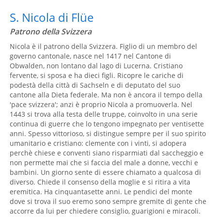
S. Nicola di Flüe
Patrono della Svizzera
Nicola è il patrono della Svizzera. Figlio di un membro del
governo cantonale, nasce nel 1417 nel Cantone di
Obwalden, non lontano dal lago di Lucerna. Cristiano
fervente, si sposa e ha dieci figli. Ricopre le cariche di
podestà della città di Sachseln e di deputato del suo
cantone alla Dieta federale. Ma non è ancora il tempo della
'pace svizzera'; anzi è proprio Nicola a promuoverla. Nel
1443 si trova alla testa delle truppe, coinvolto in una serie
continua di guerre che lo tengono impegnato per ventisette
anni. Spesso vittorioso, si distingue sempre per il suo spirito
umanitario e cristiano: clemente con i vinti, si adopera
perchè chiese e conventi siano risparmiati dal saccheggio e
non permette mai che si faccia del male a donne, vecchi e
bambini. Un giorno sente di essere chiamato a qualcosa di
diverso. Chiede il consenso della moglie e si ritira a vita
eremitica. Ha cinquantasette anni. Le pendici del monte
dove si trova il suo eremo sono sempre gremite di gente che
accorre da lui per chiedere consiglio, guarigioni e miracoli.