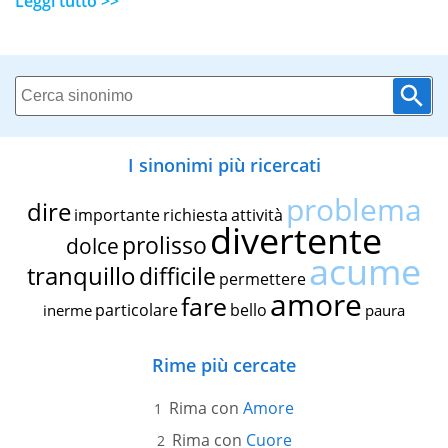
Leggi tutto >>
I sinonimi più ricercati
problema
dire
importante
richiesta
attività
divertente
prolisso
dolce
acume
tranquillo
difficile
permettere
amore
fare
particolare
bello
inerme
paura
Rime più cercate
Rima con
Amore
Rima con
Cuore