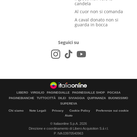
candela
Al cuor non si comanda
A caval donato non si
guarda in bocca
Seguici su
LIBERO
VIRGILIO
PAGINEGIALLE
PAGINEGIALLE SHOP
PGCASA
PAGINEBIANCHE
TUTTOCITTÀ
DILEI
SIVIAGGIA
QUIFINANZA
BUONISSIMO
SUPEREVA
Chi siamo
Note Legali
Privacy
Cookie Policy
Preferenze sui cookie
Aiuto
© Italiaonline S.p.A. 2026
Direzione e coordinamento di Libero Acquisition S.á r.l.
P. IVA 03970540963