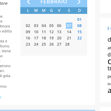
FEBBRAIO
tore
S
D
L
M
M
G
V
S
D
L
M
me.
03
04
01
le
10
11
02
03
04
05
06
07
08
02
03
 Minore
I
n editto
17
18
09
10
11
12
13
14
15
09
10
d
24
25
16
17
18
19
20
21
22
16
17
uta e
31
23
24
25
26
27
28
23
24
ribuno,
at
30
31
. Viene
d
mo
o
patrono
t
ari.
i gola.
p
i
rino
i