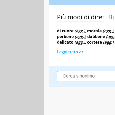
Più modi di dire:
B
di cuore
(agg.)
,
morale
(agg.)
perbene
(agg.)
,
dabbene
(agg.
delicato
(agg.)
,
cortese
(agg.)
.
Leggi tutto >>