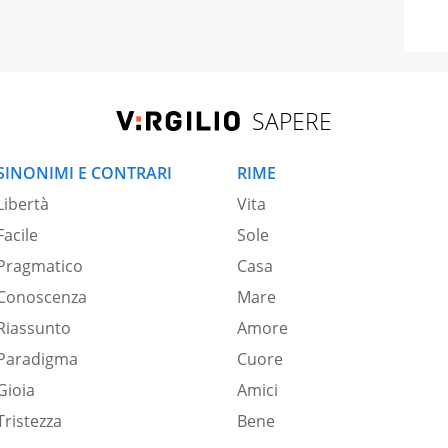
SAPERE
SINONIMI E CONTRARI
RIME
Libertà
Vita
Facile
Sole
Pragmatico
Casa
Conoscenza
Mare
Riassunto
Amore
Paradigma
Cuore
Gioia
Amici
Tristezza
Bene