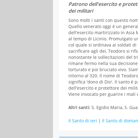
GENNAIO
Patrono dell'esercito e protet
dei militari
L
M
M
G
V
Sono molti i santi con questo no
01
02
Quello venerato oggi è un genera
05
06
07
08
09
dell'esercito martirizzato in Asia
al tempo di Licinio. Promulgato u
12
13
14
15
16
col quale si ordinava ai soldati di
19
20
21
22
23
sacrificare agli dei, Teodoro si rifi
26
27
28
29
30
nonostante le sollecitazioni del t
rimane fermo nella sua decisione
torturato e poi bruciato vivo. Sia
intorno al 320. Il nome di Teodor
significa 'dono di Dio'. Il santo è 
dell'esercito e protettore dei milit
Viene invocato per guarire i mali d
Altri santi:
S. Egidio Maria, S. Gua
Il Santo di ieri
|
Il Santo di doman