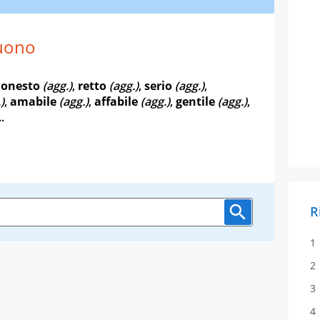
uono
,
onesto
(agg.)
,
retto
(agg.)
,
serio
(agg.)
,
)
,
amabile
(agg.)
,
affabile
(agg.)
,
gentile
(agg.)
,
..
R