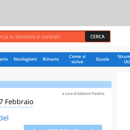
Come si
Strum
ario
Neologismi
Rimario
Scuola
scrive
Uti
a cura di Edizioni Paoline
07 Febbraio
del