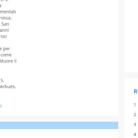
a
umentati
rossa,
, San
 anni
rosi
e per
, come
 Muore il
 S.
 Arbues,
R
i