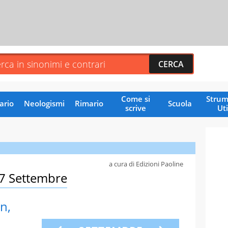
Come si
Strum
ario
Neologismi
Rimario
Scuola
scrive
Uti
a cura di Edizioni Paoline
17 Settembre
n,