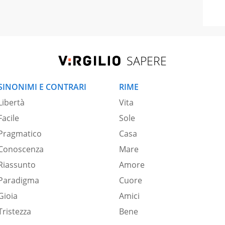
SAPERE
SINONIMI E CONTRARI
RIME
Libertà
Vita
Facile
Sole
Pragmatico
Casa
Conoscenza
Mare
Riassunto
Amore
Paradigma
Cuore
Gioia
Amici
Tristezza
Bene