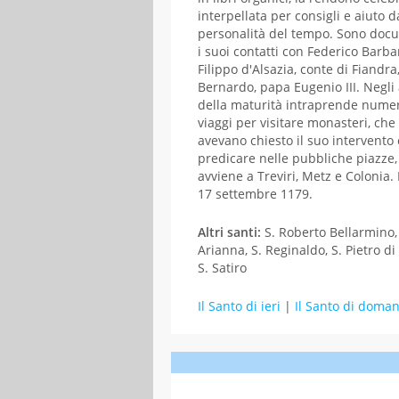
interpellata per consigli e aiuto d
personalità del tempo. Sono doc
i suoi contatti con Federico Barba
Filippo d'Alsazia, conte di Fiandra
Bernardo, papa Eugenio III. Negli
della maturità intraprende nume
viaggi per visitare monasteri, che
avevano chiesto il suo intervento 
predicare nelle pubbliche piazze
avviene a Treviri, Metz e Colonia.
17 settembre 1179.
Altri santi:
S. Roberto Bellarmino,
Arianna, S. Reginaldo, S. Pietro di
S. Satiro
Il Santo di ieri
|
Il Santo di doman