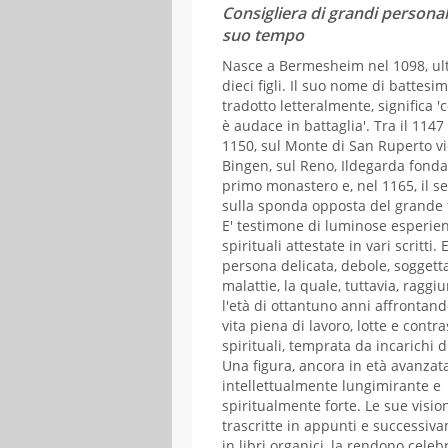
LUGLIO
AGOSTO
Consigliera di grandi personal
suo tempo
L
M
M
G
V
S
D
L
M
M
G
V
Nasce a Bermesheim nel 1098, ul
01
02
03
04
05
dieci figli. Il suo nome di battesim
06
07
08
09
10
11
12
03
04
05
06
07
tradotto letteralmente, significa '
è audace in battaglia'. Tra il 1147 
13
14
15
16
17
18
19
10
11
12
13
14
1150, sul Monte di San Ruperto vi
20
21
22
23
24
25
26
17
18
19
20
21
Bingen, sul Reno, Ildegarda fonda 
27
28
29
30
31
24
25
26
27
28
primo monastero e, nel 1165, il s
31
sulla sponda opposta del grande 
E' testimone di luminose esperie
spirituali attestate in vari scritti. 
persona delicata, debole, soggetta
malattie, la quale, tuttavia, raggi
l'età di ottantuno anni affrontan
vita piena di lavoro, lotte e contra
spirituali, temprata da incarichi di
Una figura, ancora in età avanzata
intellettualmente lungimirante e
spiritualmente forte. Le sue vision
trascritte in appunti e successiv
in libri organici, la rendono celebr