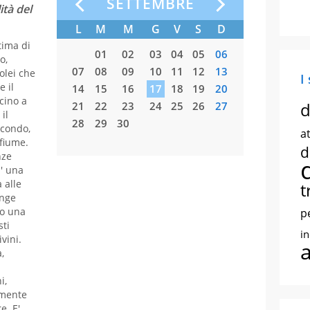
SETTEMBRE
ità del
S
D
L
M
M
G
V
S
D
L
M
tima di
01
02
01
02
03
04
05
06
o,
08
09
07
08
09
10
11
12
13
05
06
0
colei che
I
e il
15
16
14
15
16
17
18
19
20
12
13
1
cino a
d
22
23
21
22
23
24
25
26
27
19
20
2
il
29
30
28
29
30
26
27
2
econdo,
at
fiume.
d
nze
E' una
 alle
t
unge
do una
p
sti
i
vini.
,
i,
amente
e. E'