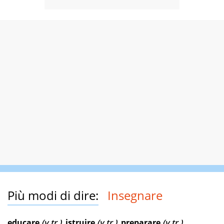
Più modi di dire:
Insegnare
educare
(v.tr.)
,
istruire
(v.tr.)
,
preparare
(v.tr.)
,