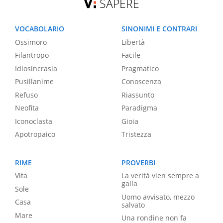
SAPERE
VOCABOLARIO
SINONIMI E CONTRARI
Ossimoro
Libertà
Filantropo
Facile
Idiosincrasia
Pragmatico
Pusillanime
Conoscenza
Refuso
Riassunto
Neofita
Paradigma
Iconoclasta
Gioia
Apotropaico
Tristezza
RIME
PROVERBI
Vita
La verità vien sempre a
galla
Sole
Uomo avvisato, mezzo
Casa
salvato
Mare
Una rondine non fa