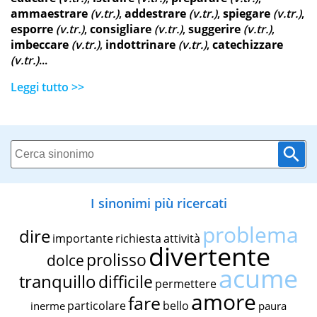
ammaestrare
(v.tr.)
,
addestrare
(v.tr.)
,
spiegare
(v.tr.)
,
esporre
(v.tr.)
,
consigliare
(v.tr.)
,
suggerire
(v.tr.)
,
imbeccare
(v.tr.)
,
indottrinare
(v.tr.)
,
catechizzare
(v.tr.)
...
Leggi tutto >>
I sinonimi più ricercati
problema
dire
importante
richiesta
attività
divertente
prolisso
dolce
acume
tranquillo
difficile
permettere
amore
fare
particolare
bello
inerme
paura