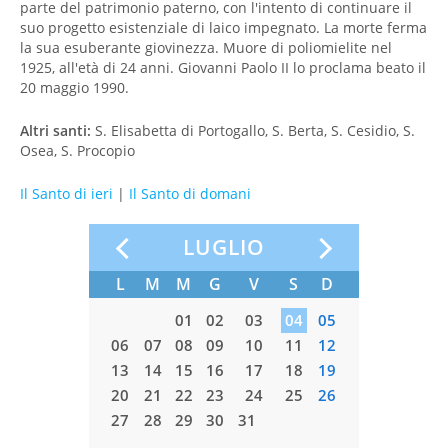
parte del patrimonio paterno, con l'intento di continuare il
suo progetto esistenziale di laico impegnato. La morte ferma
la sua esuberante giovinezza. Muore di poliomielite nel
1925, all'età di 24 anni. Giovanni Paolo II lo proclama beato il
20 maggio 1990.
Altri santi:
S. Elisabetta di Portogallo, S. Berta, S. Cesidio, S.
Osea, S. Procopio
Il Santo di ieri
|
Il Santo di domani
LUGLIO
S
D
L
M
M
G
V
S
D
L
M
5
06
07
01
02
03
04
05
2
13
14
06
07
08
09
10
11
12
03
0
9
20
21
13
14
15
16
17
18
19
10
1
6
27
28
20
21
22
23
24
25
26
17
1
27
28
29
30
31
24
2
31