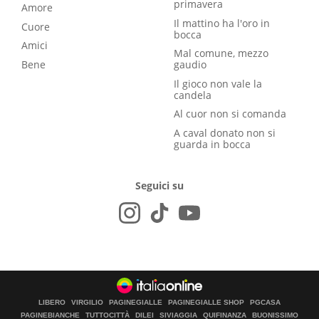
primavera
Amore
Il mattino ha l'oro in
Cuore
bocca
Amici
Mal comune, mezzo
Bene
gaudio
Il gioco non vale la
candela
Al cuor non si comanda
A caval donato non si
guarda in bocca
Seguici su
LIBERO
VIRGILIO
PAGINEGIALLE
PAGINEGIALLE SHOP
PGCASA
PAGINEBIANCHE
TUTTOCITTÀ
DILEI
SIVIAGGIA
QUIFINANZA
BUONISSIMO