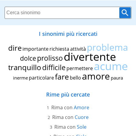
I sinonimi più ricercati
problema
dire
importante
richiesta
attività
divertente
prolisso
dolce
acume
tranquillo
difficile
permettere
amore
fare
particolare
bello
inerme
paura
Rime più cercate
Rima con
Amore
Rima con
Cuore
Rima con
Sole