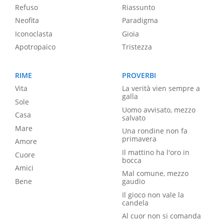
Refuso
Riassunto
Neofita
Paradigma
Iconoclasta
Gioia
Apotropaico
Tristezza
RIME
PROVERBI
Vita
La verità vien sempre a
galla
Sole
Uomo avvisato, mezzo
Casa
salvato
Mare
Una rondine non fa
primavera
Amore
Il mattino ha l'oro in
Cuore
bocca
Amici
Mal comune, mezzo
Bene
gaudio
Il gioco non vale la
candela
Al cuor non si comanda