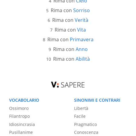
Rima con
Cielo
Rima con
Sorriso
Rima con
Verità
Rima con
Vita
Rima con
Primavera
Rima con
Anno
Rima con
Abilità
SAPERE
VOCABOLARIO
SINONIMI E CONTRARI
Ossimoro
Libertà
Filantropo
Facile
Idiosincrasia
Pragmatico
Pusillanime
Conoscenza