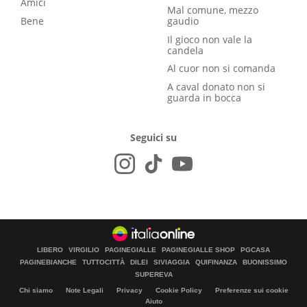
Amici
Mal comune, mezzo
Bene
gaudio
Il gioco non vale la
candela
Al cuor non si comanda
A caval donato non si
guarda in bocca
Seguici su
LIBERO
VIRGILIO
PAGINEGIALLE
PAGINEGIALLE SHOP
PGCASA
PAGINEBIANCHE
TUTTOCITTÀ
DILEI
SIVIAGGIA
QUIFINANZA
BUONISSIMO
SUPEREVA
Chi siamo
Note Legali
Privacy
Cookie Policy
Preferenze sui cookie
Aiuto