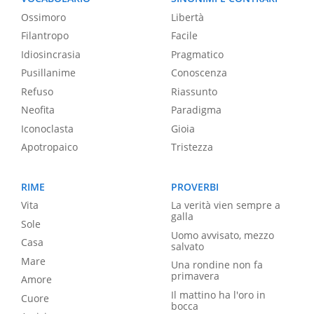
Ossimoro
Libertà
Filantropo
Facile
Idiosincrasia
Pragmatico
Pusillanime
Conoscenza
Refuso
Riassunto
Neofita
Paradigma
Iconoclasta
Gioia
Apotropaico
Tristezza
RIME
PROVERBI
Vita
La verità vien sempre a
galla
Sole
Uomo avvisato, mezzo
Casa
salvato
Mare
Una rondine non fa
primavera
Amore
Il mattino ha l'oro in
Cuore
bocca