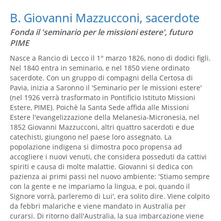
B. Giovanni Mazzucconi, sacerdote
Fonda il 'seminario per le missioni estere', futuro
PIME
Nasce a Rancio di Lecco il 1° marzo 1826, nono di dodici figli.
Nel 1840 entra in seminario, e nel 1850 viene ordinato
sacerdote. Con un gruppo di compagni della Certosa di
Pavia, inizia a Saronno il 'Seminario per le missioni estere'
(nel 1926 verrà trasformato in Pontificio Istituto Missioni
Estere, PIME). Poichè la Santa Sede affida alle Missioni
Estere l'evangelizzazione della Melanesia-Micronesia, nel
1852 Giovanni Mazzucconi, altri quattro sacerdoti e due
catechisti, giungono nel paese loro assegnato. La
popolazione indigena si dimostra poco propensa ad
accogliere i nuovi venuti, che considera posseduti da cattivi
spiriti e causa di molte malattie. Giovanni si dedica con
pazienza ai primi passi nel nuovo ambiente: 'Stiamo sempre
con la gente e ne impariamo la lingua, e poi, quando il
Signore vorrà, parleremo di Lui', era solito dire. Viene colpito
da febbri malariche e viene mandato in Australia per
curarsi. Di ritorno dall'Australia, la sua imbarcazione viene