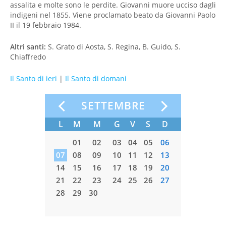
assalita e molte sono le perdite. Giovanni muore ucciso dagli
indigeni nel 1855. Viene proclamato beato da Giovanni Paolo
II il 19 febbraio 1984.
Altri santi:
S. Grato di Aosta, S. Regina, B. Guido, S.
Chiaffredo
Il Santo di ieri
|
Il Santo di domani
O
SETTEMBRE
S
D
L
M
M
G
V
S
D
L
M
01
02
01
02
03
04
05
06
7
08
09
07
08
09
10
11
12
13
05
06
4
15
16
14
15
16
17
18
19
20
12
13
1
22
23
21
22
23
24
25
26
27
19
20
8
29
30
28
29
30
26
27