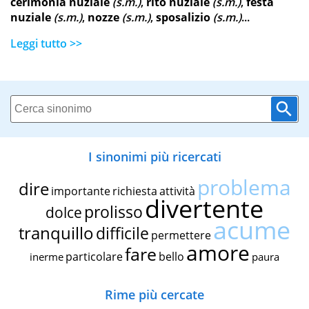
cerimonia nuziale
(s.m.)
,
rito nuziale
(s.m.)
,
festa
nuziale
(s.m.)
,
nozze
(s.m.)
,
sposalizio
(s.m.)
...
Leggi tutto >>
I sinonimi più ricercati
problema
dire
importante
richiesta
attività
divertente
prolisso
dolce
acume
tranquillo
difficile
permettere
amore
fare
particolare
bello
inerme
paura
Rime più cercate