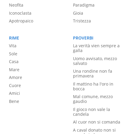
Neofita
Paradigma
Iconoclasta
Gioia
Apotropaico
Tristezza
RIME
PROVERBI
Vita
La verità vien sempre a
galla
Sole
Uomo avvisato, mezzo
Casa
salvato
Mare
Una rondine non fa
primavera
Amore
Il mattino ha l'oro in
Cuore
bocca
Amici
Mal comune, mezzo
Bene
gaudio
Il gioco non vale la
candela
Al cuor non si comanda
A caval donato non si