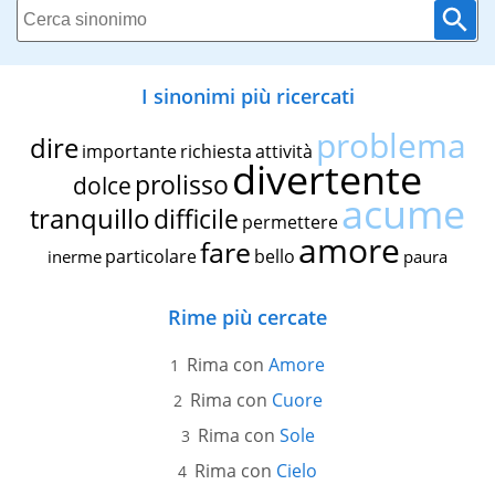
I sinonimi più ricercati
problema
dire
importante
richiesta
attività
divertente
prolisso
dolce
acume
tranquillo
difficile
permettere
amore
fare
particolare
bello
inerme
paura
Rime più cercate
Rima con
Amore
Rima con
Cuore
Rima con
Sole
Rima con
Cielo