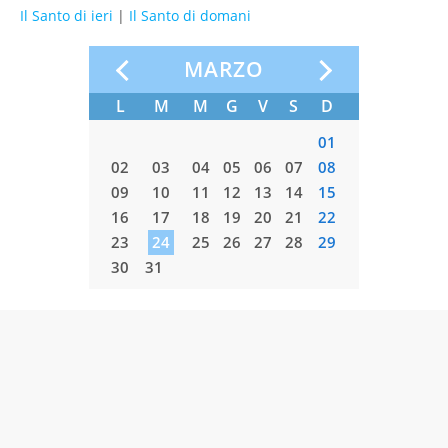
Il Santo di ieri
|
Il Santo di domani
O
MARZO
S
D
L
M
M
G
V
S
D
L
M
01
01
07
08
02
03
04
05
06
07
08
06
07
14
15
09
10
11
12
13
14
15
13
14
21
22
16
17
18
19
20
21
22
20
21
28
23
24
25
26
27
28
29
27
28
30
31