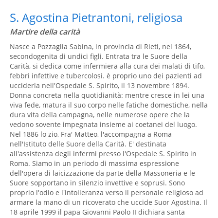
S. Agostina Pietrantoni, religiosa
Martire della carità
Nasce a Pozzaglia Sabina, in provincia di Rieti, nel 1864,
secondogenita di undici figli. Entrata tra le Suore della
Carità, si dedica come infermiera alla cura dei malati di tifo,
febbri infettive e tubercolosi. è proprio uno dei pazienti ad
ucciderla nell'Ospedale S. Spirito, il 13 novembre 1894.
Donna concreta nella quotidianità: mentre cresce in lei una
viva fede, matura il suo corpo nelle fatiche domestiche, nella
dura vita della campagna, nelle numerose opere che la
vedono sovente impegnata insieme ai coetanei del luogo.
Nel 1886 lo zio, Fra' Matteo, l'accompagna a Roma
nell'Istituto delle Suore della Carità. E' destinata
all'assistenza degli infermi presso l'Ospedale S. Spirito in
Roma. Siamo in un periodo di massima espressione
dell'opera di laicizzazione da parte della Massoneria e le
Suore sopportano in silenzio invettive e soprusi. Sono
proprio l'odio e l'intolleranza verso il personale religioso ad
armare la mano di un ricoverato che uccide Suor Agostina. Il
18 aprile 1999 il papa Giovanni Paolo II dichiara santa