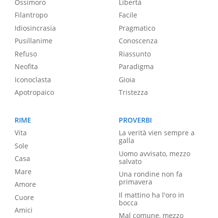
Ossimoro
Libertà
Filantropo
Facile
Idiosincrasia
Pragmatico
Pusillanime
Conoscenza
Refuso
Riassunto
Neofita
Paradigma
Iconoclasta
Gioia
Apotropaico
Tristezza
RIME
PROVERBI
Vita
La verità vien sempre a
galla
Sole
Uomo avvisato, mezzo
Casa
salvato
Mare
Una rondine non fa
primavera
Amore
Il mattino ha l'oro in
Cuore
bocca
Amici
Mal comune, mezzo