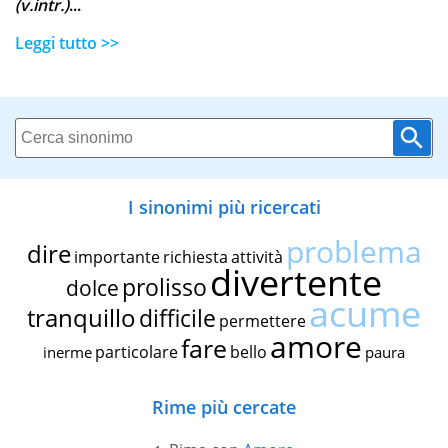
(v.intr.)
...
Leggi tutto >>
I sinonimi più ricercati
problema
dire
importante
richiesta
attività
divertente
prolisso
dolce
acume
tranquillo
difficile
permettere
amore
fare
particolare
bello
inerme
paura
Rime più cercate