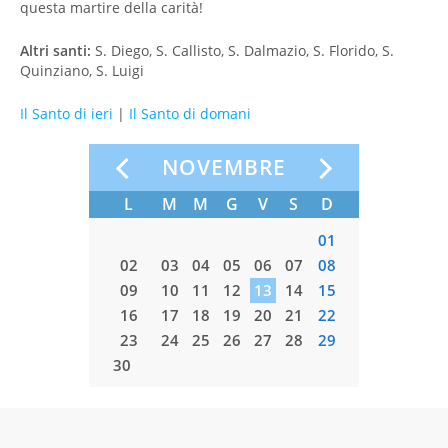
questa martire della carità!
Altri santi:
S. Diego, S. Callisto, S. Dalmazio, S. Florido, S.
Quinziano, S. Luigi
Il Santo di ieri
|
Il Santo di domani
E
NOVEMBRE
S
D
L
M
M
G
V
S
D
L
M
03
04
01
01
10
11
02
03
04
05
06
07
08
07
08
17
18
09
10
11
12
13
14
15
14
15
24
25
16
17
18
19
20
21
22
21
22
31
23
24
25
26
27
28
29
28
29
30