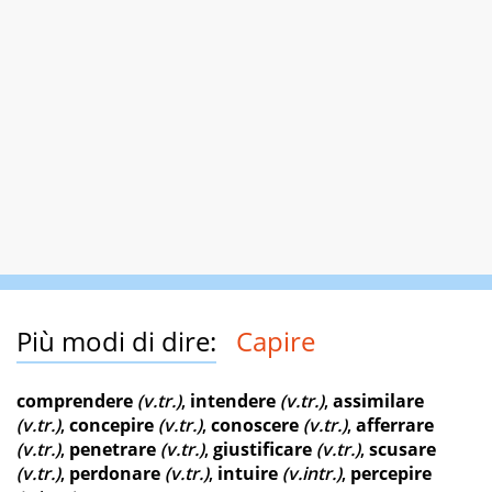
Più modi di dire:
Capire
comprendere
(v.tr.)
,
intendere
(v.tr.)
,
assimilare
(v.tr.)
,
concepire
(v.tr.)
,
conoscere
(v.tr.)
,
afferrare
(v.tr.)
,
penetrare
(v.tr.)
,
giustificare
(v.tr.)
,
scusare
(v.tr.)
,
perdonare
(v.tr.)
,
intuire
(v.intr.)
,
percepire