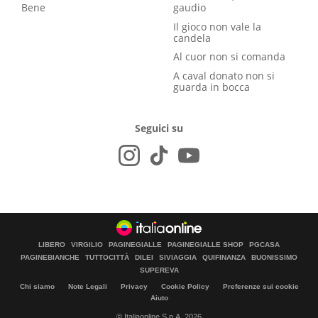
Bene
gaudio
Il gioco non vale la
candela
Al cuor non si comanda
A caval donato non si
guarda in bocca
Seguici su
LIBERO
VIRGILIO
PAGINEGIALLE
PAGINEGIALLE SHOP
PGCASA
PAGINEBIANCHE
TUTTOCITTÀ
DILEI
SIVIAGGIA
QUIFINANZA
BUONISSIMO
SUPEREVA
Chi siamo
Note Legali
Privacy
Cookie Policy
Preferenze sui cookie
Aiuto
© Italiaonline S.p.A. 2026