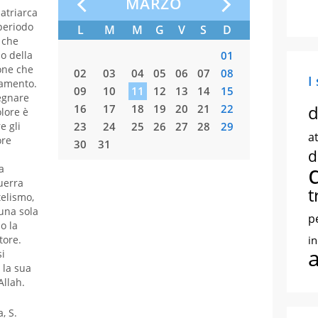
O
MARZO
atriarca
periodo
S
D
L
M
M
G
V
S
D
L
M
 che
io della
01
01
0
ione che
07
08
02
03
04
05
06
07
08
06
07
0
I
tamento.
14
15
09
10
11
12
13
14
15
13
14
1
egnare
d
21
22
16
17
18
19
20
21
22
20
21
2
olore è
e gli
28
23
24
25
26
27
28
29
27
28
2
at
ore
30
31
d
a
uerra
t
telismo,
 una sola
p
o la
tore.
i
si
 la sua
Allah.
, S.