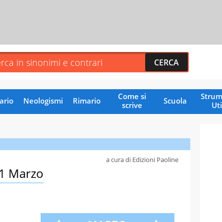
Come si
Strum
ario
Neologismi
Rimario
Scuola
scrive
Uti
a cura di Edizioni Paoline
11 Marzo