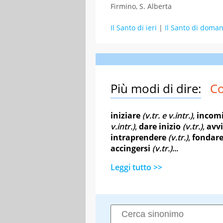
Firmino, S. Alberta
Il Santo di ieri
|
Il Santo di doman
Più modi di dire:
Co
iniziare
(v.tr. e v.intr.)
,
incomi
v.intr.)
,
dare inizio
(v.tr.)
,
avv
intraprendere
(v.tr.)
,
fondar
accingersi
(v.tr.)
...
Leggi tutto >>