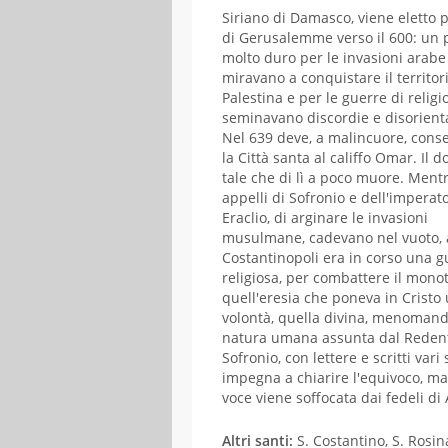
GENNAIO
FEBBRAI
Siriano di Damasco, viene eletto p
di Gerusalemme verso il 600: un 
L
M
M
G
V
S
D
L
M
M
G
V
molto duro per le invasioni arabe
01
02
03
04
miravano a conquistare il territor
Palestina e per le guerre di relig
05
06
07
08
09
10
11
02
03
04
05
06
seminavano discordie e disorien
12
13
14
15
16
17
18
09
10
11
12
13
Nel 639 deve, a malincuore, cons
19
20
21
22
23
24
25
16
17
18
19
20
la Città santa al califfo Omar. Il d
26
27
28
29
30
31
tale che di lì a poco muore. Mentr
23
24
25
26
27
appelli di Sofronio e dell'imperat
Eraclio, di arginare le invasioni
musulmane, cadevano nel vuoto, 
Costantinopoli era in corso una g
religiosa, per combattere il mono
quell'eresia che poneva in Cristo
volontà, quella divina, menomand
natura umana assunta dal Reden
Sofronio, con lettere e scritti vari 
impegna a chiarire l'equivoco, ma
voce viene soffocata dai fedeli di 
Altri santi:
S. Costantino, S. Rosina