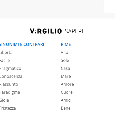
SAPERE
SINONIMI E CONTRARI
RIME
Libertà
Vita
Facile
Sole
Pragmatico
Casa
Conoscenza
Mare
Riassunto
Amore
Paradigma
Cuore
Gioia
Amici
Tristezza
Bene