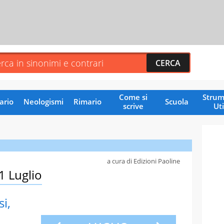
Come si
Strum
ario
Neologismi
Rimario
Scuola
scrive
Uti
a cura di Edizioni Paoline
1 Luglio
i,