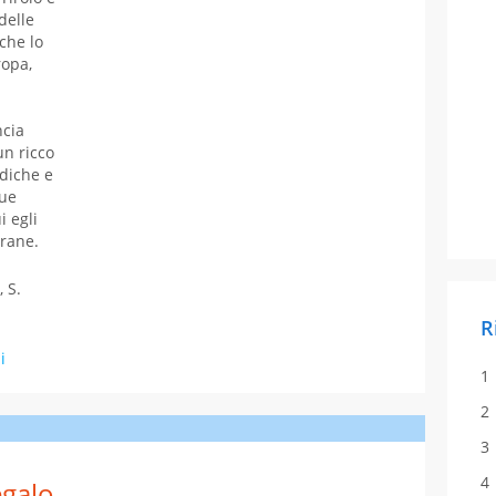
delle
che lo
ropa,
ncia
un ricco
ediche e
sue
i egli
erane.
, S.
R
i
galo