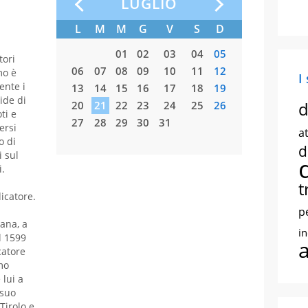
LUGLIO
S
D
L
M
M
G
V
S
D
L
M
06
07
01
02
03
04
05
tori
13
14
06
07
08
09
10
11
12
03
04
mo è
I
ente i
20
21
13
14
15
16
17
18
19
10
11
ide di
d
27
28
20
21
22
23
24
25
26
17
18
ti e
27
28
29
30
31
24
25
ersi
at
31
o di
d
 sul
i.
t
icatore.
p
cana, a
i
l 1599
catore
mo
 lui a
 suo
Tirolo e