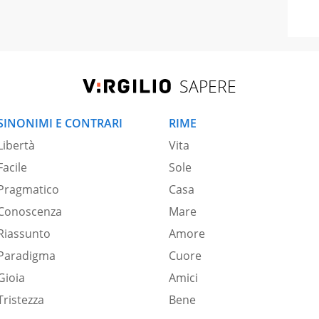
SAPERE
SINONIMI E CONTRARI
RIME
Libertà
Vita
Facile
Sole
Pragmatico
Casa
Conoscenza
Mare
Riassunto
Amore
Paradigma
Cuore
Gioia
Amici
Tristezza
Bene