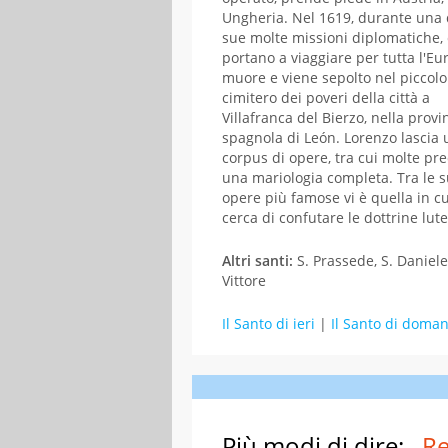
Ungheria. Nel 1619, durante una 
sue molte missioni diplomatiche, 
portano a viaggiare per tutta l'Eu
muore e viene sepolto nel piccolo
cimitero dei poveri della città a
Villafranca del Bierzo, nella provi
spagnola di León. Lorenzo lascia 
corpus di opere, tra cui molte pr
una mariologia completa. Tra le 
opere più famose vi è quella in cu
cerca di confutare le dottrine lut
Altri santi:
S. Prassede, S. Daniele
Vittore
Il Santo di ieri
|
Il Santo di doman
Più modi di dire:
Re