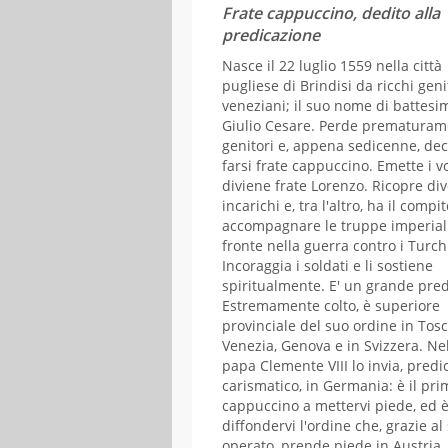
MAGGIO
GIUGNO
Frate cappuccino, dedito alla
predicazione
L
M
M
G
V
S
D
L
M
M
G
V
Nasce il 22 luglio 1559 nella città
01
02
03
01
02
03
04
05
pugliese di Brindisi da ricchi geni
04
05
06
07
08
09
10
08
09
10
11
12
veneziani; il suo nome di battesi
Giulio Cesare. Perde prematuram
11
12
13
14
15
16
17
15
16
17
18
19
genitori e, appena sedicenne, dec
18
19
20
21
22
23
24
22
23
24
25
26
farsi frate cappuccino. Emette i vo
25
26
27
28
29
30
31
29
30
diviene frate Lorenzo. Ricopre div
incarichi e, tra l'altro, ha il compit
accompagnare le truppe imperiali
fronte nella guerra contro i Turch
Incoraggia i soldati e li sostiene
spiritualmente. E' un grande pred
Estremamente colto, è superiore
provinciale del suo ordine in Tos
Venezia, Genova e in Svizzera. Ne
papa Clemente VIII lo invia, predi
carismatico, in Germania: è il pri
cappuccino a mettervi piede, ed è
diffondervi l'ordine che, grazie al
operato, prende piede in Austria, 