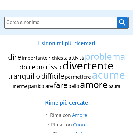
I sinonimi più ricercati
problema
dire
importante
richiesta
attività
divertente
prolisso
dolce
acume
tranquillo
difficile
permettere
amore
fare
particolare
bello
inerme
paura
Rime più cercate
Rima con
Amore
Rima con
Cuore