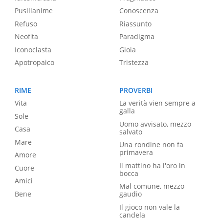
Pusillanime
Conoscenza
Refuso
Riassunto
Neofita
Paradigma
Iconoclasta
Gioia
Apotropaico
Tristezza
RIME
PROVERBI
Vita
La verità vien sempre a
galla
Sole
Uomo avvisato, mezzo
Casa
salvato
Mare
Una rondine non fa
primavera
Amore
Il mattino ha l'oro in
Cuore
bocca
Amici
Mal comune, mezzo
Bene
gaudio
Il gioco non vale la
candela