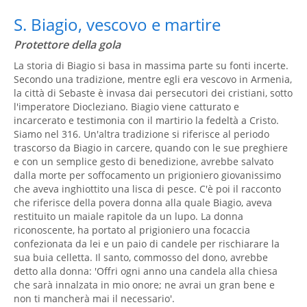
S. Biagio, vescovo e martire
Protettore della gola
La storia di Biagio si basa in massima parte su fonti incerte.
Secondo una tradizione, mentre egli era vescovo in Armenia,
la città di Sebaste è invasa dai persecutori dei cristiani, sotto
l'imperatore Diocleziano. Biagio viene catturato e
incarcerato e testimonia con il martirio la fedeltà a Cristo.
Siamo nel 316. Un'altra tradizione si riferisce al periodo
trascorso da Biagio in carcere, quando con le sue preghiere
e con un semplice gesto di benedizione, avrebbe salvato
dalla morte per soffocamento un prigioniero giovanissimo
che aveva inghiottito una lisca di pesce. C'è poi il racconto
che riferisce della povera donna alla quale Biagio, aveva
restituito un maiale rapitole da un lupo. La donna
riconoscente, ha portato al prigioniero una focaccia
confezionata da lei e un paio di candele per rischiarare la
sua buia celletta. Il santo, commosso del dono, avrebbe
detto alla donna: 'Offri ogni anno una candela alla chiesa
che sarà innalzata in mio onore; ne avrai un gran bene e
non ti mancherà mai il necessario'.