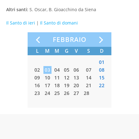
Altri santi:
S. Oscar, B. Gioacchino da Siena
Il Santo di ieri
|
Il Santo di domani
O
FEBBRAIO
S
D
L
M
M
G
V
S
D
L
M
03
04
01
10
11
02
03
04
05
06
07
08
02
03
17
18
09
10
11
12
13
14
15
09
10
24
25
16
17
18
19
20
21
22
16
17
31
23
24
25
26
27
28
23
24
30
31