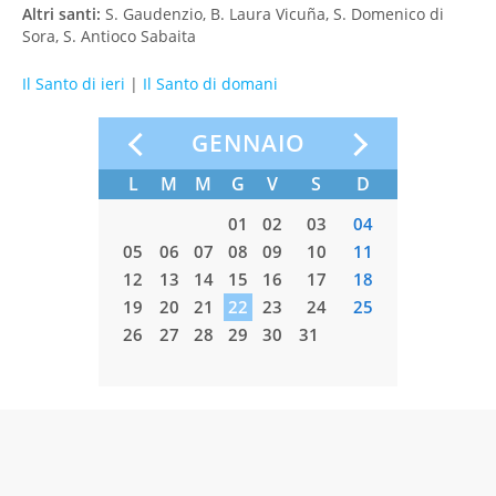
Altri santi:
S. Gaudenzio, B. Laura Vicuña, S. Domenico di
Sora, S. Antioco Sabaita
Il Santo di ieri
|
Il Santo di domani
GENNAIO
L
M
M
G
V
S
D
L
M
01
02
03
04
05
06
07
08
09
10
11
02
03
12
13
14
15
16
17
18
09
10
19
20
21
22
23
24
25
16
17
26
27
28
29
30
31
23
24