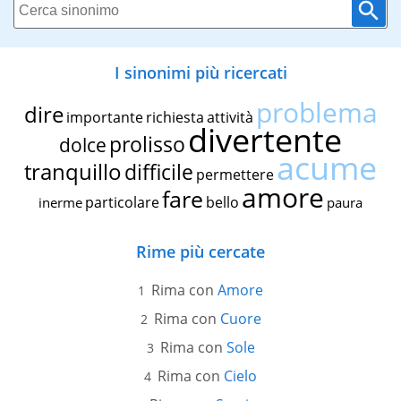
I sinonimi più ricercati
problema
dire
importante
richiesta
attività
divertente
prolisso
dolce
acume
tranquillo
difficile
permettere
amore
fare
particolare
bello
inerme
paura
Rime più cercate
Rima con
Amore
Rima con
Cuore
Rima con
Sole
Rima con
Cielo