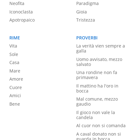
Neofita
Paradigma
Iconoclasta
Gioia
Apotropaico
Tristezza
RIME
PROVERBI
Vita
La verità vien sempre a
galla
Sole
Uomo avvisato, mezzo
Casa
salvato
Mare
Una rondine non fa
primavera
Amore
Il mattino ha l'oro in
Cuore
bocca
Amici
Mal comune, mezzo
Bene
gaudio
Il gioco non vale la
candela
Al cuor non si comanda
A caval donato non si
guarda in bocca