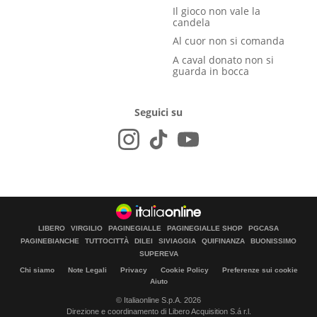
Il gioco non vale la
candela
Al cuor non si comanda
A caval donato non si
guarda in bocca
Seguici su
LIBERO
VIRGILIO
PAGINEGIALLE
PAGINEGIALLE SHOP
PGCASA
PAGINEBIANCHE
TUTTOCITTÀ
DILEI
SIVIAGGIA
QUIFINANZA
BUONISSIMO
SUPEREVA
Chi siamo
Note Legali
Privacy
Cookie Policy
Preferenze sui cookie
Aiuto
© Italiaonline S.p.A. 2026
Direzione e coordinamento di Libero Acquisition S.á r.l.