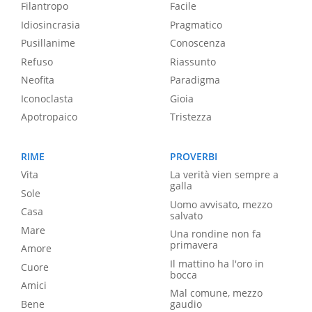
Filantropo
Facile
Idiosincrasia
Pragmatico
Pusillanime
Conoscenza
Refuso
Riassunto
Neofita
Paradigma
Iconoclasta
Gioia
Apotropaico
Tristezza
RIME
PROVERBI
Vita
La verità vien sempre a
galla
Sole
Uomo avvisato, mezzo
Casa
salvato
Mare
Una rondine non fa
primavera
Amore
Il mattino ha l'oro in
Cuore
bocca
Amici
Mal comune, mezzo
Bene
gaudio