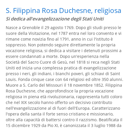
S. Filippina Rosa Duchesne, religiosa
Si dedica all'evangelizzazione degli Stati Uniti
Nasce a Grenoble il 29 agosto 1769. Dopo gli studi presso le
suore della Visitazione, nel 1787 entra nel loro convento e vi
rimane come novizia fino al 1791, anno in cui l'istituto è
soppresso. Non potendo seguire direttamente la propria
vocazione religiosa, si dedica a visitare i detenuti prossimi a
essere condannati a morte. Dopo un'esperienza nella
Società del Sacro Cuore di Gesù, nel 1818 si reca negli Stati
Uniti ed inizia una complessa pratica di evangelizzazione
presso i neri, gli indiani, i bianchi poveri, gli schiavi di Saint
Louis. Fonda cinque case con 64 religiosi ed oltre 350 alunni.
Muore a S. Carlo del Missouri il 18 novembre 1852. Filippina
Rosa Duchesne, che approfondisce la propria vocazione
religiosa in piena età rivoluzionaria, rappresenta tutti coloro
che nel XIX secolo hanno offerto un decisivo contributo
nell'evangelizzazione al di fuori dell'Europa. Caratterizzano
l'opera della santa il forte senso cristiano e missionario,
oltre alla capacità di battersi contro il razzismo. Beatificata il
15 dicembre 1929 da Pio XI, è canonizzata il 3 luglio 1988 da