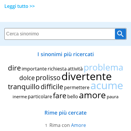
Leggi tutto >>
I sinonimi più ricercati
problema
dire
importante
richiesta
attività
divertente
prolisso
dolce
acume
tranquillo
difficile
permettere
amore
fare
particolare
bello
inerme
paura
Rime più cercate
Rima con
Amore