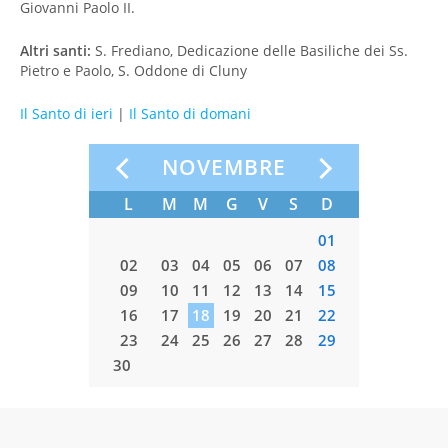
Giovanni Paolo II.
Altri santi:
S. Frediano, Dedicazione delle Basiliche dei Ss.
Pietro e Paolo, S. Oddone di Cluny
Il Santo di ieri
|
Il Santo di domani
E
NOVEMBRE
S
D
L
M
M
G
V
S
D
L
M
03
04
01
01
10
11
02
03
04
05
06
07
08
07
08
17
18
09
10
11
12
13
14
15
14
15
24
25
16
17
18
19
20
21
22
21
22
31
23
24
25
26
27
28
29
28
29
30