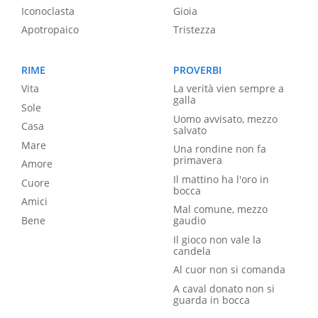
Iconoclasta
Gioia
Apotropaico
Tristezza
RIME
PROVERBI
Vita
La verità vien sempre a
galla
Sole
Uomo avvisato, mezzo
Casa
salvato
Mare
Una rondine non fa
primavera
Amore
Il mattino ha l'oro in
Cuore
bocca
Amici
Mal comune, mezzo
Bene
gaudio
Il gioco non vale la
candela
Al cuor non si comanda
A caval donato non si
guarda in bocca