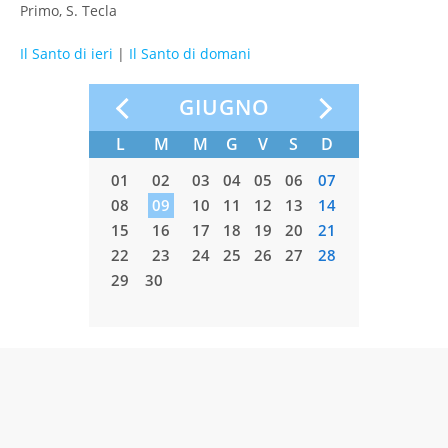
Primo, S. Tecla
Il Santo di ieri
|
Il Santo di domani
GIUGNO
S
D
L
M
M
G
V
S
D
L
M
02
03
01
02
03
04
05
06
07
09
10
08
09
10
11
12
13
14
06
07
16
17
15
16
17
18
19
20
21
13
14
23
24
22
23
24
25
26
27
28
20
21
30
31
29
30
27
28