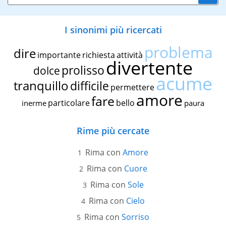
I sinonimi più ricercati
problema
dire
importante
richiesta
attività
divertente
prolisso
dolce
acume
tranquillo
difficile
permettere
amore
fare
particolare
bello
inerme
paura
Rime più cercate
Rima con
Amore
Rima con
Cuore
Rima con
Sole
Rima con
Cielo
Rima con
Sorriso