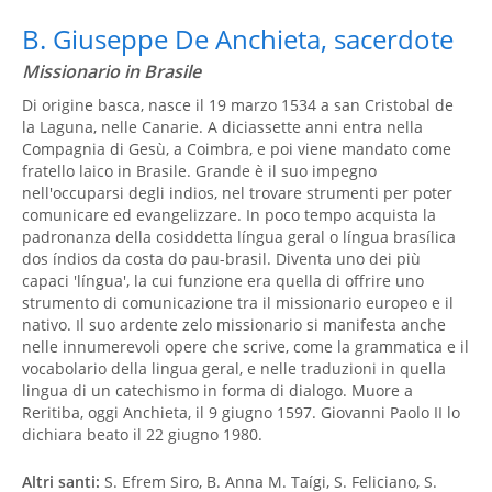
B. Giuseppe De Anchieta, sacerdote
Missionario in Brasile
Di origine basca, nasce il 19 marzo 1534 a san Cristobal de
la Laguna, nelle Canarie. A diciassette anni entra nella
Compagnia di Gesù, a Coimbra, e poi viene mandato come
fratello laico in Brasile. Grande è il suo impegno
nell'occuparsi degli indios, nel trovare strumenti per poter
comunicare ed evangelizzare. In poco tempo acquista la
padronanza della cosiddetta língua geral o língua brasílica
dos índios da costa do pau-brasil. Diventa uno dei più
capaci 'língua', la cui funzione era quella di offrire uno
strumento di comunicazione tra il missionario europeo e il
nativo. Il suo ardente zelo missionario si manifesta anche
nelle innumerevoli opere che scrive, come la grammatica e il
vocabolario della lingua geral, e nelle traduzioni in quella
lingua di un catechismo in forma di dialogo. Muore a
Reritiba, oggi Anchieta, il 9 giugno 1597. Giovanni Paolo II lo
dichiara beato il 22 giugno 1980.
Altri santi:
S. Efrem Siro, B. Anna M. Taígi, S. Feliciano, S.