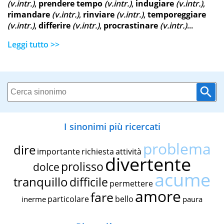
(v.intr.)
,
prendere tempo
(v.intr.)
,
indugiare
(v.intr.)
,
rimandare
(v.intr.)
,
rinviare
(v.intr.)
,
temporeggiare
(v.intr.)
,
differire
(v.intr.)
,
procrastinare
(v.intr.)
...
Leggi tutto >>
I sinonimi più ricercati
problema
dire
importante
richiesta
attività
divertente
prolisso
dolce
acume
tranquillo
difficile
permettere
amore
fare
particolare
bello
inerme
paura