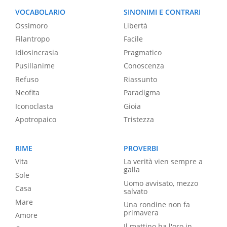
VOCABOLARIO
SINONIMI E CONTRARI
Ossimoro
Libertà
Filantropo
Facile
Idiosincrasia
Pragmatico
Pusillanime
Conoscenza
Refuso
Riassunto
Neofita
Paradigma
Iconoclasta
Gioia
Apotropaico
Tristezza
RIME
PROVERBI
Vita
La verità vien sempre a
galla
Sole
Uomo avvisato, mezzo
Casa
salvato
Mare
Una rondine non fa
primavera
Amore
Il mattino ha l'oro in