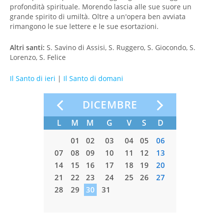
profondità spirituale. Morendo lascia alle sue suore un
grande spirito di umiltà. Oltre a un'opera ben avviata
rimangono le sue lettere e le sue esortazioni.
Altri santi:
S. Savino di Assisi, S. Ruggero, S. Giocondo, S.
Lorenzo, S. Felice
Il Santo di ieri
|
Il Santo di domani
RE
DICEMBRE
S
D
L
M
M
G
V
S
D
01
01
02
03
04
05
06
6
07
08
07
08
09
10
11
12
13
3
14
15
14
15
16
17
18
19
20
0
21
22
21
22
23
24
25
26
27
7
28
29
28
29
30
31