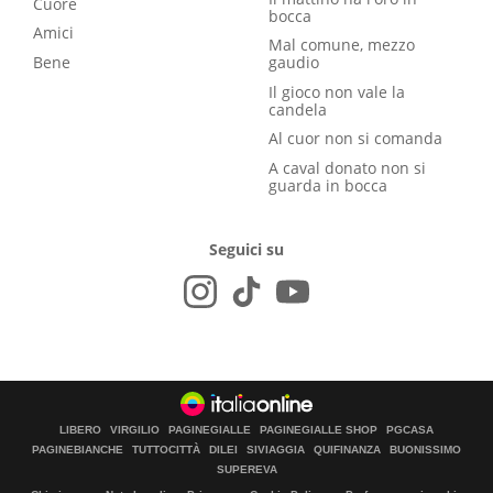
Cuore
bocca
Amici
Mal comune, mezzo
Bene
gaudio
Il gioco non vale la
candela
Al cuor non si comanda
A caval donato non si
guarda in bocca
Seguici su
LIBERO
VIRGILIO
PAGINEGIALLE
PAGINEGIALLE SHOP
PGCASA
PAGINEBIANCHE
TUTTOCITTÀ
DILEI
SIVIAGGIA
QUIFINANZA
BUONISSIMO
SUPEREVA