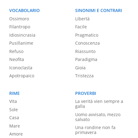
VOCABOLARIO
SINONIMI E CONTRARI
Ossimoro
Libertà
Filantropo
Facile
Idiosincrasia
Pragmatico
Pusillanime
Conoscenza
Refuso
Riassunto
Neofita
Paradigma
Iconoclasta
Gioia
Apotropaico
Tristezza
RIME
PROVERBI
Vita
La verità vien sempre a
galla
Sole
Uomo avvisato, mezzo
Casa
salvato
Mare
Una rondine non fa
primavera
Amore