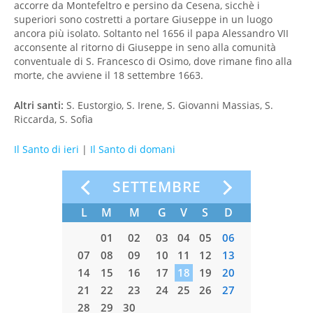
accorre da Montefeltro e persino da Cesena, sicchè i
superiori sono costretti a portare Giuseppe in un luogo
ancora più isolato. Soltanto nel 1656 il papa Alessandro VII
acconsente al ritorno di Giuseppe in seno alla comunità
conventuale di S. Francesco di Osimo, dove rimane fino alla
morte, che avviene il 18 settembre 1663.
Altri santi:
S. Eustorgio, S. Irene, S. Giovanni Massias, S.
Riccarda, S. Sofia
Il Santo di ieri
|
Il Santo di domani
O
SETTEMBRE
S
D
L
M
M
G
V
S
D
L
M
01
02
01
02
03
04
05
06
7
08
09
07
08
09
10
11
12
13
05
06
4
15
16
14
15
16
17
18
19
20
12
13
1
22
23
21
22
23
24
25
26
27
19
20
8
29
30
28
29
30
26
27