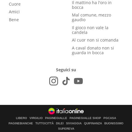
Il mattino ha l'oro in
Cuore
bocca
Amici
Mal comune, mezzo
Bene
gaudio
Il gioco non vale la
candela
Al cuor non si comanda
A caval donato non si
guarda in bocca
Seguici su
LIBERO
VIRGILIO
PAGINEGIALLE
PAGINEGIALLE SHOP
PGCASA
PAGINEBIANCHE
TUTTOCITTÀ
DILEI
SIVIAGGIA
QUIFINANZA
BUONISSIMO
SUPEREVA