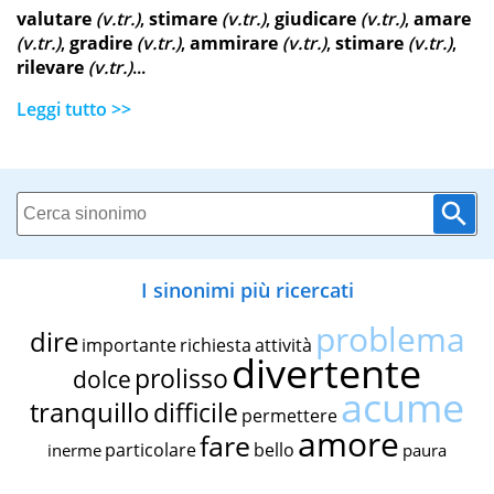
valutare
(v.tr.)
,
stimare
(v.tr.)
,
giudicare
(v.tr.)
,
amare
(v.tr.)
,
gradire
(v.tr.)
,
ammirare
(v.tr.)
,
stimare
(v.tr.)
,
rilevare
(v.tr.)
...
Leggi tutto >>
I sinonimi più ricercati
problema
dire
importante
richiesta
attività
divertente
prolisso
dolce
acume
tranquillo
difficile
permettere
amore
fare
particolare
bello
inerme
paura