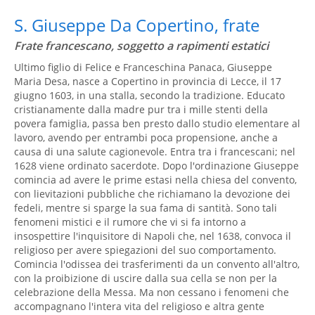
S. Giuseppe Da Copertino, frate
Frate francescano, soggetto a rapimenti estatici
Ultimo figlio di Felice e Franceschina Panaca, Giuseppe
Maria Desa, nasce a Copertino in provincia di Lecce, il 17
giugno 1603, in una stalla, secondo la tradizione. Educato
cristianamente dalla madre pur tra i mille stenti della
povera famiglia, passa ben presto dallo studio elementare al
lavoro, avendo per entrambi poca propensione, anche a
causa di una salute cagionevole. Entra tra i francescani; nel
1628 viene ordinato sacerdote. Dopo l'ordinazione Giuseppe
comincia ad avere le prime estasi nella chiesa del convento,
con lievitazioni pubbliche che richiamano la devozione dei
fedeli, mentre si sparge la sua fama di santità. Sono tali
fenomeni mistici e il rumore che vi si fa intorno a
insospettire l'inquisitore di Napoli che, nel 1638, convoca il
religioso per avere spiegazioni del suo comportamento.
Comincia l'odissea dei trasferimenti da un convento all'altro,
con la proibizione di uscire dalla sua cella se non per la
celebrazione della Messa. Ma non cessano i fenomeni che
accompagnano l'intera vita del religioso e altra gente