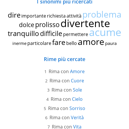
I sinonimi più ricercati
problema
dire
importante
richiesta
attività
divertente
prolisso
dolce
acume
tranquillo
difficile
permettere
amore
fare
particolare
bello
inerme
paura
Rime più cercate
Rima con
Amore
Rima con
Cuore
Rima con
Sole
Rima con
Cielo
Rima con
Sorriso
Rima con
Verità
Rima con
Vita