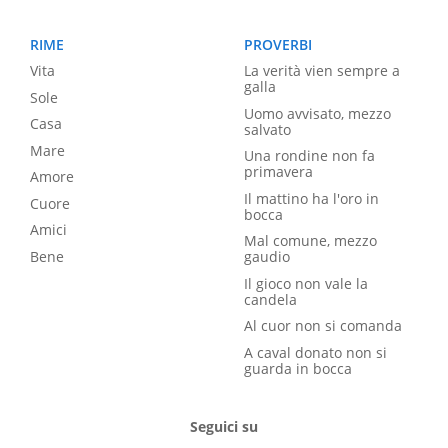
RIME
PROVERBI
Vita
La verità vien sempre a
galla
Sole
Uomo avvisato, mezzo
Casa
salvato
Mare
Una rondine non fa
primavera
Amore
Il mattino ha l'oro in
Cuore
bocca
Amici
Mal comune, mezzo
Bene
gaudio
Il gioco non vale la
candela
Al cuor non si comanda
A caval donato non si
guarda in bocca
Seguici su