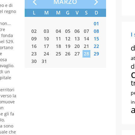
O
MARZO
eo e di
del regno
S
D
L
M
M
G
V
S
D
L
M
non...
01
01
0
tre
07
08
02
03
04
05
06
07
08
06
07
0
I
e fonda
14
15
09
10
11
12
13
14
15
13
14
1
el 529.
d
21
22
16
17
18
19
20
21
22
20
21
2
portano
he
28
23
24
25
26
27
28
29
27
28
2
at
nosa
30
31
d
avaglio.
 di un
pitale
t
erritori
p
 verso la
Promuove
i
un
e gli fa
lo.
ita sono
tuale che