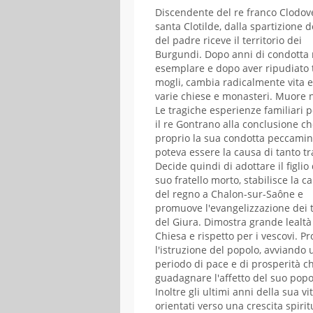
GENNAIO
FEBBRAI
Discendente del re franco Clodov
santa Clotilde, dalla spartizione 
L
M
M
G
V
S
D
L
M
M
G
V
del padre riceve il territorio dei
01
02
03
04
Burgundi. Dopo anni di condotta 
esemplare e dopo aver ripudiato 
05
06
07
08
09
10
11
02
03
04
05
06
mogli, cambia radicalmente vita 
12
13
14
15
16
17
18
09
10
11
12
13
varie chiese e monasteri. Muore n
19
20
21
22
23
24
25
16
17
18
19
20
Le tragiche esperienze familiari 
26
27
28
29
30
31
il re Gontrano alla conclusione c
23
24
25
26
27
proprio la sua condotta peccami
poteva essere la causa di tanto tr
Decide quindi di adottare il figlio
suo fratello morto, stabilisce la ca
del regno a Chalon-sur-Saône e
promuove l'evangelizzazione dei t
del Giura. Dimostra grande lealtà
Chiesa e rispetto per i vescovi. 
l'istruzione del popolo, avviando 
periodo di pace e di prosperità ch
guadagnare l'affetto del suo popo
Inoltre gli ultimi anni della sua v
orientati verso una crescita spiri