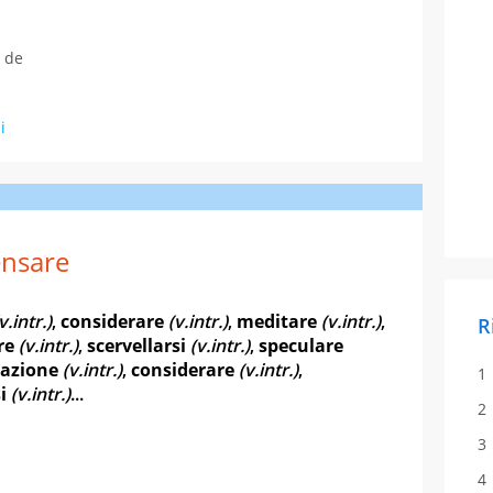
a de
i
nsare
v.intr.)
,
considerare
(v.intr.)
,
meditare
(v.intr.)
,
R
re
(v.intr.)
,
scervellarsi
(v.intr.)
,
speculare
razione
(v.intr.)
,
considerare
(v.intr.)
,
i
(v.intr.)
...