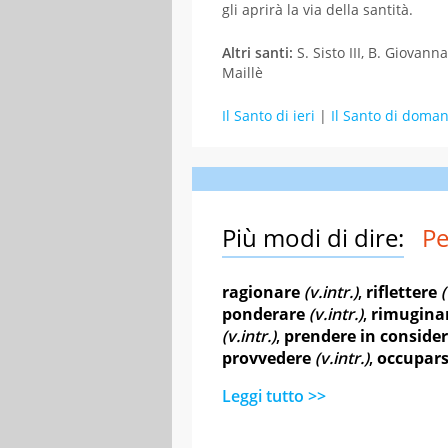
gli aprirà la via della santità.
Altri santi:
S. Sisto III, B. Giovann
Maillè
Il Santo di ieri
|
Il Santo di doman
Più modi di dire:
Pe
ragionare
(v.intr.)
,
riflettere
(
ponderare
(v.intr.)
,
rimugina
(v.intr.)
,
prendere in conside
provvedere
(v.intr.)
,
occupars
Leggi tutto >>