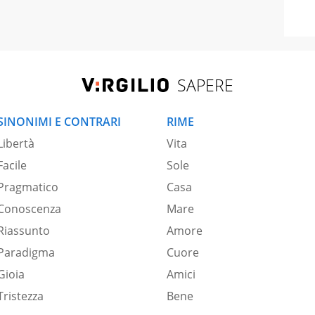
SAPERE
SINONIMI E CONTRARI
RIME
Libertà
Vita
Facile
Sole
Pragmatico
Casa
Conoscenza
Mare
Riassunto
Amore
Paradigma
Cuore
Gioia
Amici
Tristezza
Bene