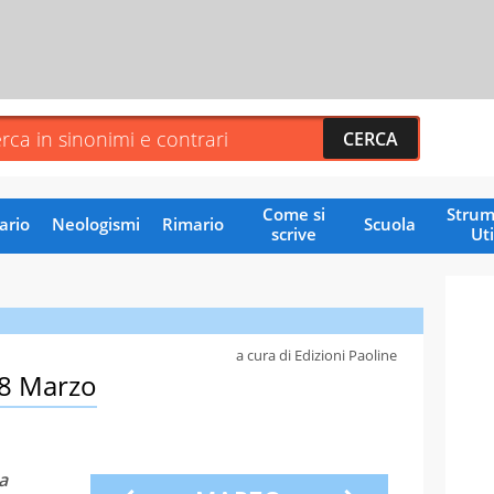
Come si
Strum
ario
Neologismi
Rimario
Scuola
scrive
Uti
a cura di Edizioni Paoline
28 Marzo
a