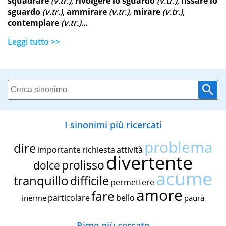
squadrare
(v.tr.)
,
rivolgere lo sguardo
(v.tr.)
,
fissare lo
sguardo
(v.tr.)
,
ammirare
(v.tr.)
,
mirare
(v.tr.)
,
contemplare
(v.tr.)
...
Leggi tutto >>
I sinonimi più ricercati
problema
dire
importante
richiesta
attività
divertente
prolisso
dolce
acume
tranquillo
difficile
permettere
amore
fare
particolare
bello
inerme
paura
Rime più cercate