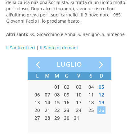
della causa nazionalsocialista. Si tratta di un uomo molto
pericoloso'. Dopo atroci tormenti, viene ucciso e fino
all'ultimo prega per i suoi carnefici. Il 3 novembre 1985
Giovanni Paolo II lo proclama beato.
Altri santi:
Ss. Gioacchino e Anna, S. Benigno, S. Simeone
Il Santo di ieri
|
Il Santo di domani
LUGLIO
S
D
L
M
M
G
V
S
D
L
M
5
06
07
01
02
03
04
05
2
13
14
06
07
08
09
10
11
12
03
0
9
20
21
13
14
15
16
17
18
19
10
1
6
27
28
20
21
22
23
24
25
26
17
1
27
28
29
30
31
24
2
31