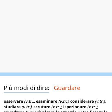
Più modi di dire:
Guardare
osservare
(v.tr.)
,
esaminare
(v.tr.)
,
considerare
(v.tr.)
,
studiare
(v.tr.)
,
scrutare
(v.tr.)
,
ispezionare
(v.tr.)
,