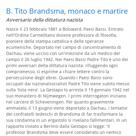
B. Tito Brandsma, monaco e martire
Avversario della dittatura nazista
Nasce il 23 febbraio 1881 a Bolsward, Paesi Bassi. Entrato
nell'Ordine Carmelitano diviene professore di filosofia,
pioniere della stampa cattolica e delle speranze
ecumeniche. Deportato nel campo di concentramento di
Dachau, viene ucciso con un'iniezione da un medico del
campo il 26 luglio 1942. Nei Paesi Bassi Padre Tito è uno dei
primi avversari della dittatura nazista: rifuggendo ogni
compromesso, si esprime a chiare lettere contro la
persecuzione degli ebrei. Quando i Paesi Bassi sono
occupati dai nazionalsocialisti Padre Tito viene subito messo
sulla 'lista nera'. La Gestapo lo arresta il 19 gennaio 1942 nel
suo monastero di Nijmwegen. I primi interrogatori iniziano
nel carcere di Scheveningen. Per quanto gravemente
ammalato, il 13 giugno viene deportato a Dachau. I tentativi
dei confratelli tedeschi di Brandsma di far trasformare la
sua condanna in un ergastolo si rivelano fallimentari. In un
rapporto inviato a Berlino dalla Gestapo si legge: 'Il
professor Brandsma deve essere considerato un nemico