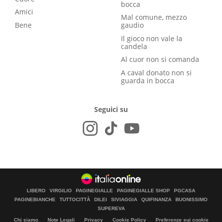
bocca
Amici
Mal comune, mezzo
Bene
gaudio
Il gioco non vale la
candela
Al cuor non si comanda
A caval donato non si
guarda in bocca
Seguici su
LIBERO
VIRGILIO
PAGINEGIALLE
PAGINEGIALLE SHOP
PGCASA
PAGINEBIANCHE
TUTTOCITTÀ
DILEI
SIVIAGGIA
QUIFINANZA
BUONISSIMO
SUPEREVA
Chi siamo
Note Legali
Privacy
Cookie Policy
Preferenze sui cookie