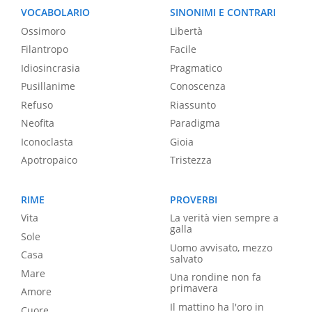
VOCABOLARIO
SINONIMI E CONTRARI
Ossimoro
Libertà
Filantropo
Facile
Idiosincrasia
Pragmatico
Pusillanime
Conoscenza
Refuso
Riassunto
Neofita
Paradigma
Iconoclasta
Gioia
Apotropaico
Tristezza
RIME
PROVERBI
Vita
La verità vien sempre a
galla
Sole
Uomo avvisato, mezzo
Casa
salvato
Mare
Una rondine non fa
primavera
Amore
Il mattino ha l'oro in
Cuore