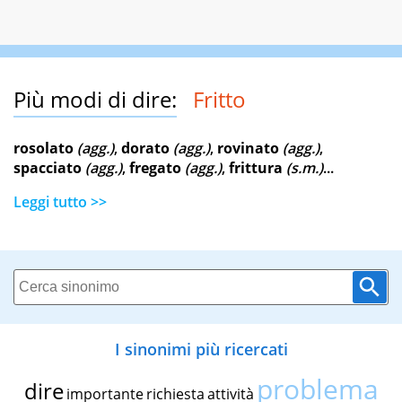
Più modi di dire:
Fritto
rosolato
(agg.)
,
dorato
(agg.)
,
rovinato
(agg.)
,
spacciato
(agg.)
,
fregato
(agg.)
,
frittura
(s.m.)
...
Leggi tutto >>
I sinonimi più ricercati
problema
dire
importante
richiesta
attività