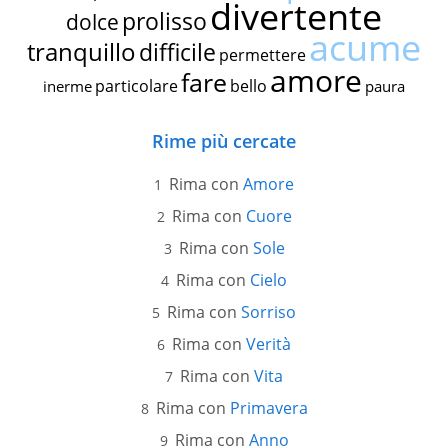
divertente
prolisso
dolce
acume
tranquillo
difficile
permettere
amore
fare
particolare
bello
inerme
paura
Rime più cercate
Rima con
Amore
Rima con
Cuore
Rima con
Sole
Rima con
Cielo
Rima con
Sorriso
Rima con
Verità
Rima con
Vita
Rima con
Primavera
Rima con
Anno