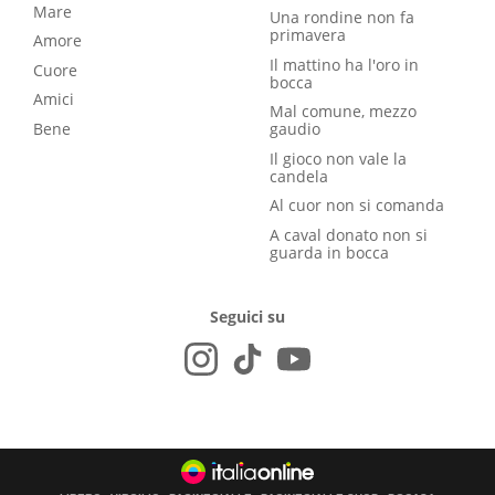
Mare
Una rondine non fa
primavera
Amore
Il mattino ha l'oro in
Cuore
bocca
Amici
Mal comune, mezzo
Bene
gaudio
Il gioco non vale la
candela
Al cuor non si comanda
A caval donato non si
guarda in bocca
Seguici su