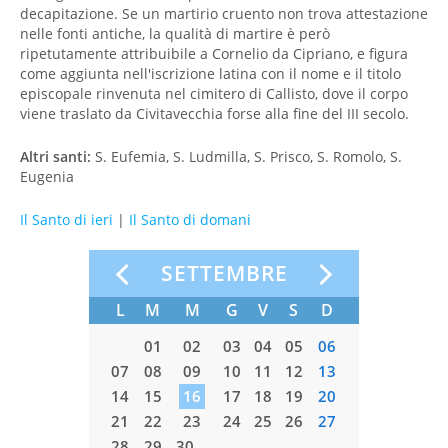
decapitazione. Se un martirio cruento non trova attestazione
nelle fonti antiche, la qualità di martire è però
ripetutamente attribuibile a Cornelio da Cipriano, e figura
come aggiunta nell'iscrizione latina con il nome e il titolo
episcopale rinvenuta nel cimitero di Callisto, dove il corpo
viene traslato da Civitavecchia forse alla fine del III secolo.
Altri santi:
S. Eufemia, S. Ludmilla, S. Prisco, S. Romolo, S.
Eugenia
Il Santo di ieri
|
Il Santo di domani
O
SETTEMBRE
S
D
L
M
M
G
V
S
D
L
M
01
02
01
02
03
04
05
06
7
08
09
07
08
09
10
11
12
13
05
06
4
15
16
14
15
16
17
18
19
20
12
13
1
22
23
21
22
23
24
25
26
27
19
20
8
29
30
28
29
30
26
27