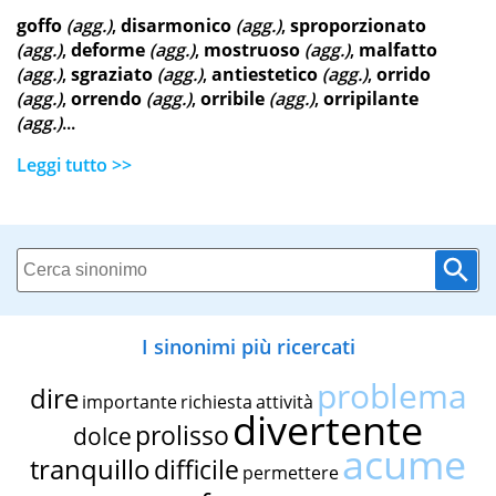
goffo
(agg.)
,
disarmonico
(agg.)
,
sproporzionato
(agg.)
,
deforme
(agg.)
,
mostruoso
(agg.)
,
malfatto
(agg.)
,
sgraziato
(agg.)
,
antiestetico
(agg.)
,
orrido
(agg.)
,
orrendo
(agg.)
,
orribile
(agg.)
,
orripilante
(agg.)
...
Leggi tutto >>
I sinonimi più ricercati
problema
dire
importante
richiesta
attività
divertente
prolisso
dolce
acume
tranquillo
difficile
permettere