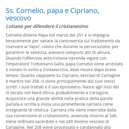
Ss. Cornelio, papa e Cipriano,
vescovo
Lottano per difendere il cristianesimo
Cornelio diviene Papa nel marzo del 251 e si impegna
tenacemente per sanare la controversia sul trattamento da
riservare ai 'lapsi', coloro che durante la persecuzione, per
garantirsi la salvezza, avevano compiuto atti di abiura.
Quando l'offensiva anticristiana riprende vigore con
l'imperatore Treboniano Gallo, papa Cornelio viene arrestato
e inviato in esilio a Civitavecchia, dove muore dopo breve
tempo. Quanto sappiamo su Cipriano, vescovo di Cartagine
e martire nel 258, ci viene principalmente dai suoi stessi
scritti: i suoi trattati e il suo epistolario. Nasce agli inizi del
III secolo, nel Nord Africa, probabilmente a Cartagine.
Acquisisce una grande abilità nella pratica della parola
parlata e scritta e inizia una promettente carriera come
insegnante di retorica. Carriera che viene interrotta dalla
sua conversione al cristianesimo, avvenuta intorno al 246.
Viene ordinato sacerdote e nel 249 diviene vescovo di
Cartagine. Nel 258 viene processato e condannato alla