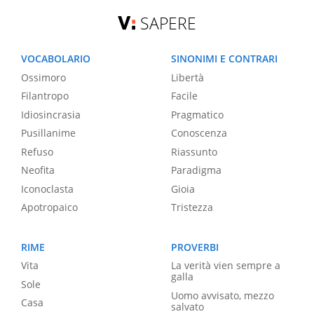
SAPERE
VOCABOLARIO
SINONIMI E CONTRARI
Ossimoro
Libertà
Filantropo
Facile
Idiosincrasia
Pragmatico
Pusillanime
Conoscenza
Refuso
Riassunto
Neofita
Paradigma
Iconoclasta
Gioia
Apotropaico
Tristezza
RIME
PROVERBI
Vita
La verità vien sempre a
galla
Sole
Uomo avvisato, mezzo
Casa
salvato