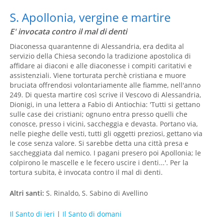
S. Apollonia, vergine e martire
E' invocata contro il mal di denti
Diaconessa quarantenne di Alessandria, era dedita al
servizio della Chiesa secondo la tradizione apostolica di
affidare ai diaconi e alle diaconesse i compiti caritativi e
assistenziali. Viene torturata perchè cristiana e muore
bruciata offrendosi volontariamente alle fiamme, nell'anno
249. Di questa martire così scrive il Vescovo di Alessandria,
Dionigi, in una lettera a Fabio di Antiochia: 'Tutti si gettano
sulle case dei cristiani; ognuno entra presso quelli che
conosce, presso i vicini, saccheggia e devasta. Portano via,
nelle pieghe delle vesti, tutti gli oggetti preziosi, gettano via
le cose senza valore. Si sarebbe detta una città presa e
saccheggiata dal nemico. I pagani presero poi Apollonia; le
colpirono le mascelle e le fecero uscire i denti...'. Per la
tortura subita, è invocata contro il mal di denti.
Altri santi:
S. Rinaldo, S. Sabino di Avellino
Il Santo di ieri
|
Il Santo di domani