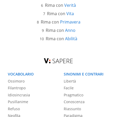
Rima con
Verità
Rima con
Vita
Rima con
Primavera
Rima con
Anno
Rima con
Abilità
SAPERE
VOCABOLARIO
SINONIMI E CONTRARI
Ossimoro
Libertà
Filantropo
Facile
Idiosincrasia
Pragmatico
Pusillanime
Conoscenza
Refuso
Riassunto
Neofita
Paradigma