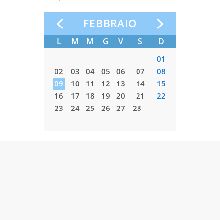
O
FEBBRAIO
S
D
L
M
M
G
V
S
D
L
M
03
04
01
10
11
02
03
04
05
06
07
08
02
03
17
18
09
10
11
12
13
14
15
09
10
24
25
16
17
18
19
20
21
22
16
17
31
23
24
25
26
27
28
23
24
30
31