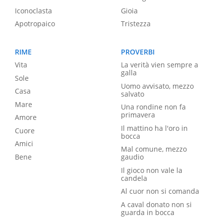
Iconoclasta
Gioia
Apotropaico
Tristezza
RIME
PROVERBI
Vita
La verità vien sempre a
galla
Sole
Uomo avvisato, mezzo
Casa
salvato
Mare
Una rondine non fa
primavera
Amore
Il mattino ha l'oro in
Cuore
bocca
Amici
Mal comune, mezzo
Bene
gaudio
Il gioco non vale la
candela
Al cuor non si comanda
A caval donato non si
guarda in bocca