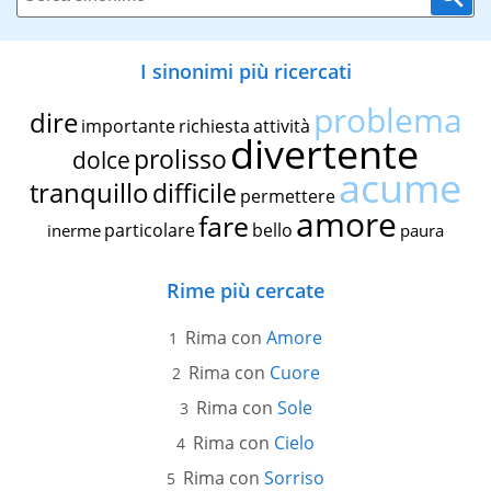
I sinonimi più ricercati
problema
dire
importante
richiesta
attività
divertente
prolisso
dolce
acume
tranquillo
difficile
permettere
amore
fare
particolare
bello
inerme
paura
Rime più cercate
Rima con
Amore
Rima con
Cuore
Rima con
Sole
Rima con
Cielo
Rima con
Sorriso