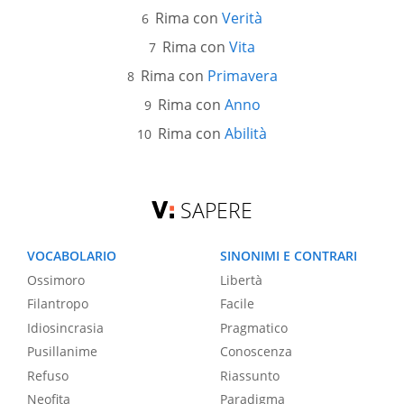
Rima con
Verità
Rima con
Vita
Rima con
Primavera
Rima con
Anno
Rima con
Abilità
SAPERE
VOCABOLARIO
SINONIMI E CONTRARI
Ossimoro
Libertà
Filantropo
Facile
Idiosincrasia
Pragmatico
Pusillanime
Conoscenza
Refuso
Riassunto
Neofita
Paradigma