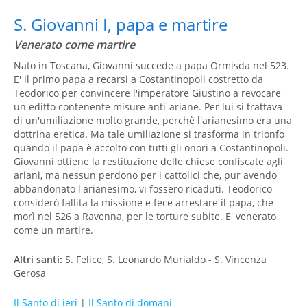
S. Giovanni I, papa e martire
Venerato come martire
Nato in Toscana, Giovanni succede a papa Ormisda nel 523.
E' il primo papa a recarsi a Costantinopoli costretto da
Teodorico per convincere l'imperatore Giustino a revocare
un editto contenente misure anti-ariane. Per lui si trattava
di un'umiliazione molto grande, perchè l'arianesimo era una
dottrina eretica. Ma tale umiliazione si trasforma in trionfo
quando il papa è accolto con tutti gli onori a Costantinopoli.
Giovanni ottiene la restituzione delle chiese confiscate agli
ariani, ma nessun perdono per i cattolici che, pur avendo
abbandonato l'arianesimo, vi fossero ricaduti. Teodorico
considerò fallita la missione e fece arrestare il papa, che
morì nel 526 a Ravenna, per le torture subite. E' venerato
come un martire.
Altri santi:
S. Felice, S. Leonardo Murialdo - S. Vincenza
Gerosa
Il Santo di ieri
|
Il Santo di domani