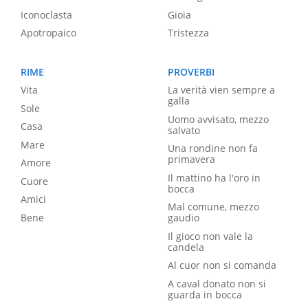
Iconoclasta
Gioia
Apotropaico
Tristezza
RIME
PROVERBI
Vita
La verità vien sempre a
galla
Sole
Uomo avvisato, mezzo
Casa
salvato
Mare
Una rondine non fa
primavera
Amore
Il mattino ha l'oro in
Cuore
bocca
Amici
Mal comune, mezzo
Bene
gaudio
Il gioco non vale la
candela
Al cuor non si comanda
A caval donato non si
guarda in bocca