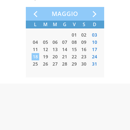
MAGGIO
S
D
L
M
M
G
V
S
D
L
M
3
04
05
01
02
03
01
02
0
11
12
04
05
06
07
08
09
10
08
09
7
18
19
11
12
13
14
15
16
17
15
16
4
25
26
18
19
20
21
22
23
24
22
23
25
26
27
28
29
30
31
29
30