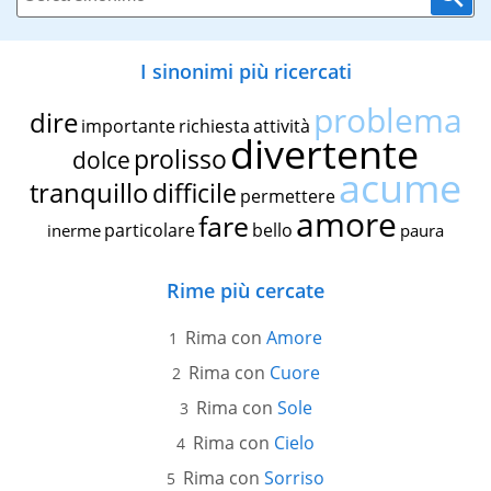
I sinonimi più ricercati
problema
dire
importante
richiesta
attività
divertente
prolisso
dolce
acume
tranquillo
difficile
permettere
amore
fare
particolare
bello
inerme
paura
Rime più cercate
Rima con
Amore
Rima con
Cuore
Rima con
Sole
Rima con
Cielo
Rima con
Sorriso