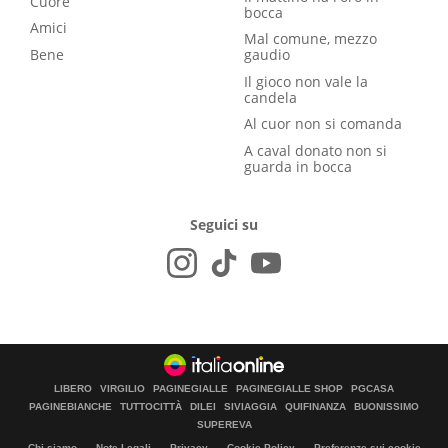
Cuore
bocca
Amici
Mal comune, mezzo
Bene
gaudio
Il gioco non vale la
candela
Al cuor non si comanda
A caval donato non si
guarda in bocca
Seguici su
LIBERO
VIRGILIO
PAGINEGIALLE
PAGINEGIALLE SHOP
PGCASA
PAGINEBIANCHE
TUTTOCITTÀ
DILEI
SIVIAGGIA
QUIFINANZA
BUONISSIMO
SUPEREVA
Chi siamo
Note Legali
Privacy
Cookie Policy
Preferenze sui cookie