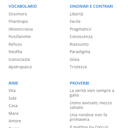
VOCABOLARIO
SINONIMI E CONTRARI
Ossimoro
Libertà
Filantropo
Facile
Idiosincrasia
Pragmatico
Pusillanime
Conoscenza
Refuso
Riassunto
Neofita
Paradigma
Iconoclasta
Gioia
Apotropaico
Tristezza
RIME
PROVERBI
Vita
La verità vien sempre a
galla
Sole
Uomo avvisato, mezzo
Casa
salvato
Mare
Una rondine non fa
primavera
Amore
Il mattino ha l'oro in