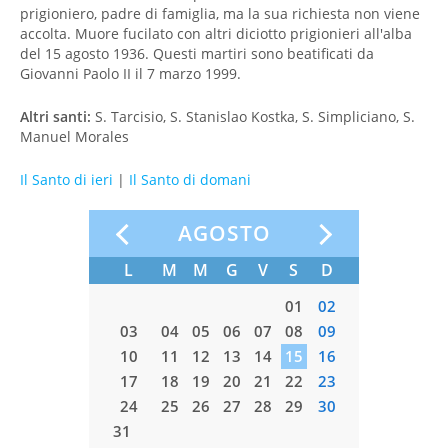
prigioniero, padre di famiglia, ma la sua richiesta non viene
accolta. Muore fucilato con altri diciotto prigionieri all'alba
del 15 agosto 1936. Questi martiri sono beatificati da
Giovanni Paolo II il 7 marzo 1999.
Altri santi:
S. Tarcisio, S. Stanislao Kostka, S. Simpliciano, S.
Manuel Morales
Il Santo di ieri
|
Il Santo di domani
AGOSTO
S
S
D
L
M
M
G
V
S
D
L
M
04
05
01
02
01
11
12
03
04
05
06
07
08
09
07
08
18
19
10
11
12
13
14
15
16
14
15
25
26
17
18
19
20
21
22
23
21
22
24
25
26
27
28
29
30
28
29
31