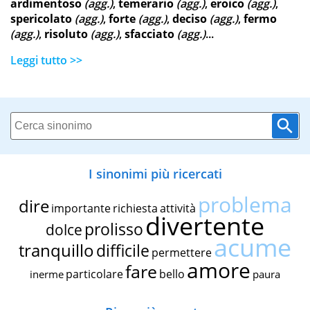
ardimentoso
(agg.)
,
temerario
(agg.)
,
eroico
(agg.)
,
spericolato
(agg.)
,
forte
(agg.)
,
deciso
(agg.)
,
fermo
(agg.)
,
risoluto
(agg.)
,
sfacciato
(agg.)
...
Leggi tutto >>
I sinonimi più ricercati
problema
dire
importante
richiesta
attività
divertente
prolisso
dolce
acume
tranquillo
difficile
permettere
amore
fare
particolare
bello
inerme
paura