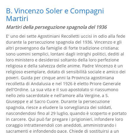
B. Vincenzo Soler e Compagni
Martiri
Martiri della perseguzione spagnola del 1936
E' uno dei sette Agostiniani Recolletti uccisi in odio alla fede
durante la persecuzione spagnola del 1936. Vincenzo e gli
altri provengono da famiglie di forte tradizione cristiana;
sono uomini semplici, lontani dagli intrighi politici, dediti al
loro ministero e desiderosi soltanto della loro perfezione
religiosa e della salvezza delle anime. Padre Vincenzo è un
religioso esemplare, dotato di sensibilità sociale e amico dei
poveri. Guida per cinque anni la Provincia agostiniana
recolletta di Andalusia e nel 1926 è eletto Priore Generale
dell'Ordine. La sua vita e il suo apostolato si riassumono
nello zelo sacerdotale e nell'amore alla Vergine, a S.
Giuseppe e al Sacro Cuore. Durante la persecuzione
spagnola, riesce a eludere la sorveglianza dei soldati,
nascondendosi fino al 29 luglio, quando è scoperto e portato
in carcere. Qui può far pregare i prigionieri, infondere loro
coraggio intrattenendoli con aneddoti, amministrando i
sacramenti e infondendo pace. Chiede di sostituirsi a un