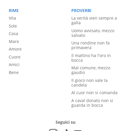
RIME
PROVERBI
Vita
La verità vien sempre a
galla
Sole
Uomo avvisato, mezzo
Casa
salvato
Mare
Una rondine non fa
primavera
Amore
Il mattino ha l'oro in
Cuore
bocca
Amici
Mal comune, mezzo
Bene
gaudio
Il gioco non vale la
candela
Al cuor non si comanda
A caval donato non si
guarda in bocca
Seguici su