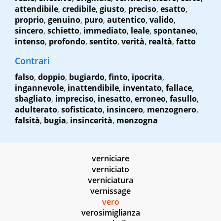
attendibile
,
credibile
,
giusto
,
preciso
,
esatto
,
proprio
,
genuino
,
puro
,
autentico
,
valido
,
sincero
,
schietto
,
immediato
,
leale
,
spontaneo
,
intenso
,
profondo
,
sentito
,
verità
,
realtà
,
fatto
Contrari
falso
,
doppio
,
bugiardo
,
finto
,
ipocrita
,
ingannevole
,
inattendibile
,
inventato
,
fallace
,
sbagliato
,
impreciso
,
inesatto
,
erroneo
,
fasullo
,
adulterato
,
sofisticato
,
insincero
,
menzognero
,
falsità
,
bugia
,
insincerità
,
menzogna
verniciare
verniciato
verniciatura
vernissage
vero
verosimiglianza