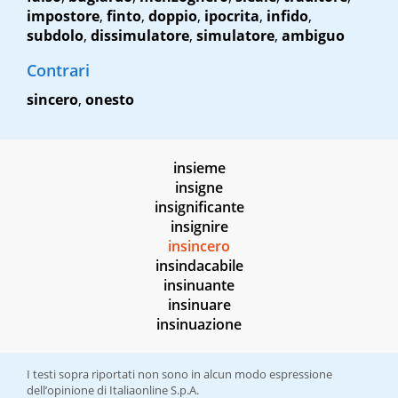
impostore
,
finto
,
doppio
,
ipocrita
,
infido
,
subdolo
,
dissimulatore
,
simulatore
,
ambiguo
Contrari
sincero
,
onesto
insieme
insigne
insignificante
insignire
insincero
insindacabile
insinuante
insinuare
insinuazione
I testi sopra riportati non sono in alcun modo espressione
dell’opinione di Italiaonline S.p.A.